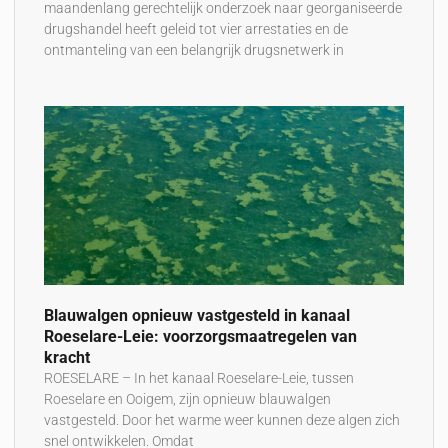
maandenlang gerechtelijk onderzoek naar georganiseerde
drugshandel heeft geleid tot vier arrestaties en de
ontmanteling van een belangrijk drugsnetwerk in
Blauwalgen opnieuw vastgesteld in kanaal
Roeselare-Leie: voorzorgsmaatregelen van
kracht
ROESELARE – In het kanaal Roeselare-Leie, tussen
Roeselare en Ooigem, zijn opnieuw blauwalgen
vastgesteld. Door het warme weer kunnen deze algen zich
snel ontwikkelen. Omdat