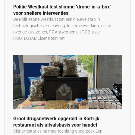
Politie Westkust test slimme ‘drone-in-a-box’
voor snellere interventies
De Politiezone Westkust zet een nieuwe stap in
technologische vernieuwing. In samenwerking met de
overige kustzones, PZ Antwerpen en PZ Brussel
HOOFDSTAD Elsene test het
Groot drugsnetwerk opgerold in Kortrijk:
restaurant als uitvalsbasis voor handel
Vier arrestaties na maandenlang onderzoek Een