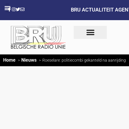
BRU ACTUALITEIT AGE
Home
Nieuws
Roeselare: politiecombi gekanteld na aanrijding