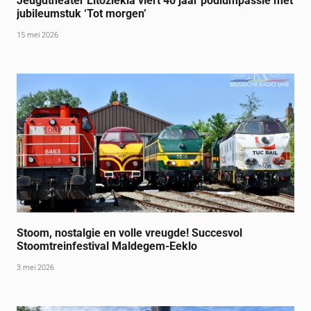
Jeugdtheater Litoziekla viert 40 jaar podiumpassie met
jubileumstuk ‘Tot morgen’
15 mei 2026
Stoom, nostalgie en volle vreugde! Succesvol
Stoomtreinfestival Maldegem-Eeklo
3 mei 2026