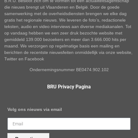
B.R.U. besloot zich om te vormen tot een actualiteitsagentschap
die nieuws brengt uit Vlaanderen en België. Door de goede
samenwerking met de overheidsdiensten brengen we elke dag
gratis het regionale nieuws. We leveren de foto’s, redactionele
teksten, audio en video interviews aan diverse mediakanalen. Tot
op vandaag hebben we een zeer druk bezochte website met
gemiddeld 139.000 bezoekers en meer dan 3.666.000 hits per
maand. We verzorgen op regelmatige basis een mailing en
berichten de recentste nieuwsfeiten onmiddellijk via onze website,
Twitter en Facebook
Ondernemingsnummer BE0474.902.102
BRU Privacy Pagina
Volg ons nieuws via email