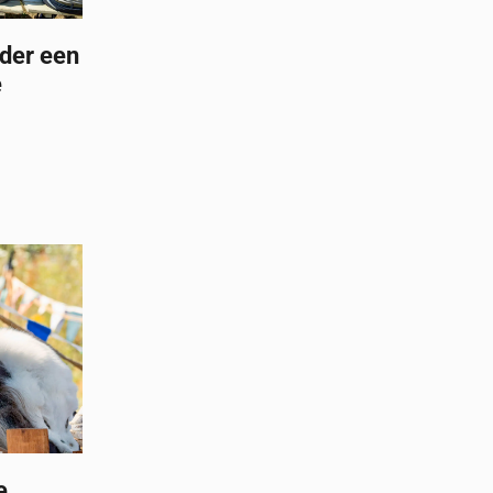
nder een
e
e