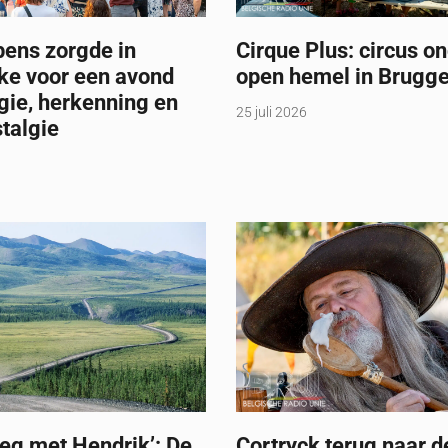
pens zorgde in
Cirque Plus: circus o
ke voor een avond
open hemel in Brugg
gie, herkenning en
25 juli 2026
talgie
eg met Hendrik’: De
Cortryck terug naar d