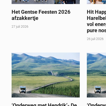
Het Gentse Feesten 2026
Hit Hap
afzakkertje
Harelbe
vol ener
27 juli 2026
pure nos
26 juli 2026
‘Onderweg met Hendrik’- De
‘Onderw