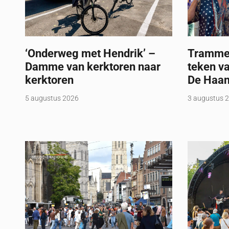
‘Onderweg met Hendrik’ –
Trammel
Damme van kerktoren naar
teken va
kerktoren
De Haa
5 augustus 2026
3 augustus 