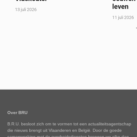
leven
13 juli 2026
11 juli 2026
Over BRU
B.R.U. besloot zich om te vormen tot een actualiteitsagentschap
die nieuws brengt uit Vlaanderen en België. Door de goede
samenwerking met de overheidsdiensten brengen we elke dag