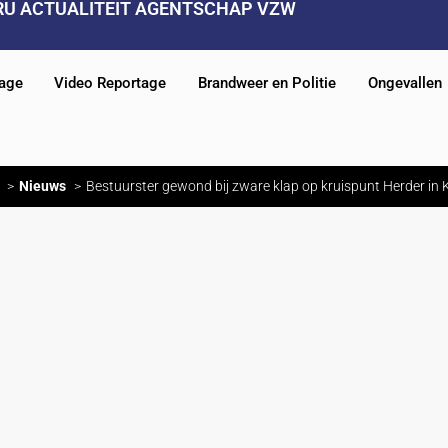
RU ACTUALITEIT AGENTSCHAP VZW
tage
Video Reportage
Brandweer en Politie
Ongevallen
Nieuws
Bestuurster gewond bij zware klap op kruispunt Herder in