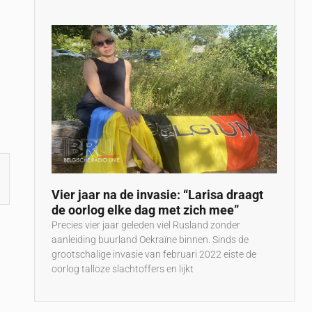
Vier jaar na de invasie: “Larisa draagt
de oorlog elke dag met zich mee”
Precies vier jaar geleden viel Rusland zonder
aanleiding buurland Oekraïne binnen. Sinds de
grootschalige invasie van februari 2022 eiste de
oorlog talloze slachtoffers en lijkt