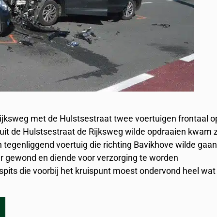
ijksweg met de Hulstsestraat twee voertuigen frontaal o
anuit de Hulstsestraat de Rijksweg wilde opdraaien kwam 
n tegenliggend voertuig die richting Bavikhove wilde gaa
er gewond en diende voor verzorging te worden
pits die voorbij het kruispunt moest ondervond heel wat