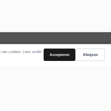
k van cookies. Lees verder
Volg ons nieuws via email
Accepteren
Afwijzen
Bevestigen