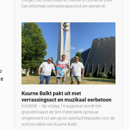
Congé, met Unizo Kuurne, muziek en zomerse sfeer.
Een informele ontmoetingsavond om samen te
p
ze
n
Kuurne Balkt pakt uit met
verrassingsact en muzikaal eerbetoon
KUURNE – Op vrijdag 14 augustus wordt het
grasveld naast de Sint-Pieterskerk opnieuw
omgetoverd tot een grote openluchtkaraoke voor de
achtste editie van Kuurne Balkt.