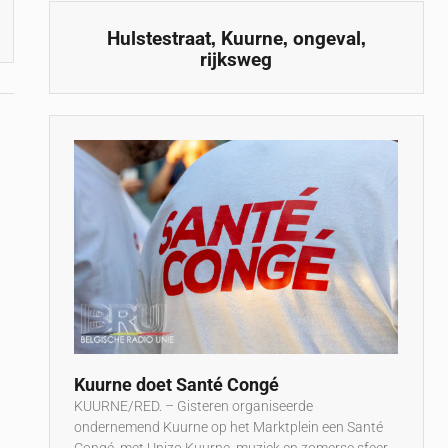
,
,
,
Hulstestraat
Kuurne
ongeval
rijksweg
Kuurne doet Santé Congé
KUURNE/RED. – Gisteren organiseerde
ondernemend Kuurne op het Marktplein een Santé