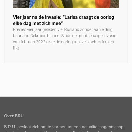
Vier jaar na de invasie: “Larisa draagt de oorlog
elke dag met zich mee”
Precies vier jaar geleden viel Rusland zonder aanleiding
buurland Oekraïne binnen. Sinds de grootschalige invasie
van februari 2022 eiste de oorlog talloze slachtoffers en
lijkt
Over BRU
B.R.U. besloot zich om te vormen tot een actualiteitsagentschap