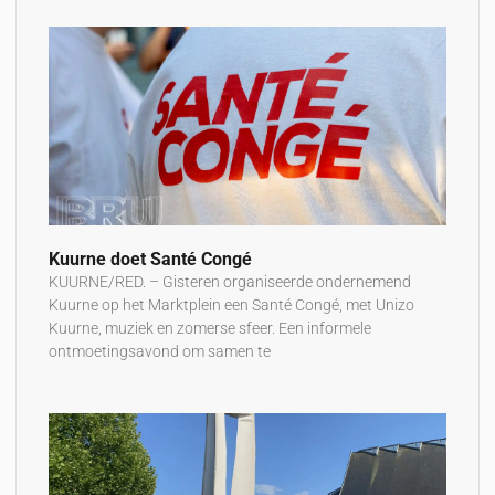
Kuurne doet Santé Congé
KUURNE/RED. – Gisteren organiseerde ondernemend
Kuurne op het Marktplein een Santé Congé, met Unizo
Kuurne, muziek en zomerse sfeer. Een informele
ontmoetingsavond om samen te