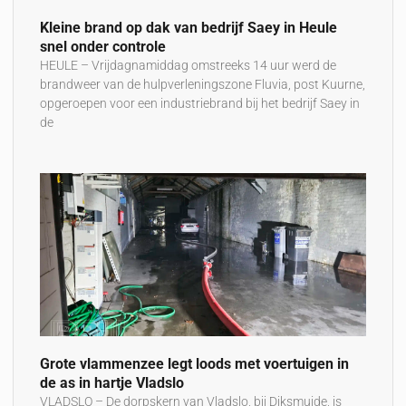
Kleine brand op dak van bedrijf Saey in Heule
snel onder controle
HEULE – Vrijdagnamiddag omstreeks 14 uur werd de
brandweer van de hulpverleningszone Fluvia, post Kuurne,
opgeroepen voor een industriebrand bij het bedrijf Saey in
de
Grote vlammenzee legt loods met voertuigen in
de as in hartje Vladslo
VLADSLO – De dorpskern van Vladslo, bij Diksmuide, is