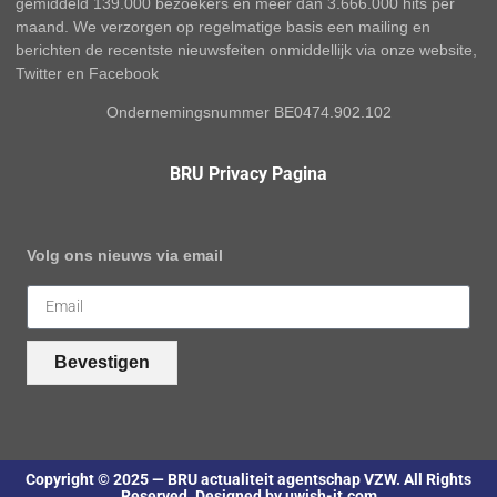
gemiddeld 139.000 bezoekers en meer dan 3.666.000 hits per
maand. We verzorgen op regelmatige basis een mailing en
berichten de recentste nieuwsfeiten onmiddellijk via onze website,
Twitter en Facebook
Ondernemingsnummer BE0474.902.102
BRU Privacy Pagina
Volg ons nieuws via email
Bevestigen
Copyright © 2025 — BRU actualiteit agentschap VZW. All Rights
Reserved. Designed by uwish-it.com