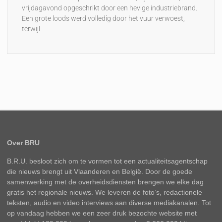
vrijdagavond opgeschrikt door een hevige industriebrand.
Een grote loods werd volledig door het vuur verwoest,
terwijl
Over BRU
B.R.U. besloot zich om te vormen tot een actualiteitsagentschap
die nieuws brengt uit Vlaanderen en België. Door de goede
samenwerking met de overheidsdiensten brengen we elke dag
gratis het regionale nieuws. We leveren de foto’s, redactionele
teksten, audio en video interviews aan diverse mediakanalen. Tot
op vandaag hebben we een zeer druk bezochte website met