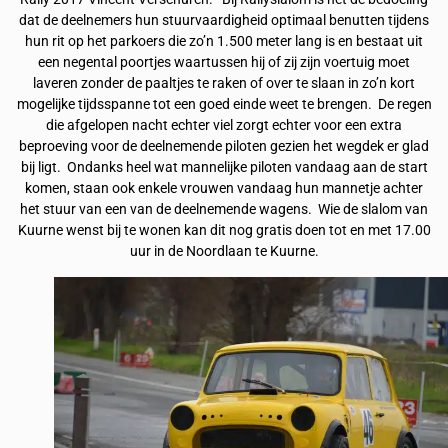
dat de deelnemers hun stuurvaardigheid optimaal benutten tijdens
hun rit op het parkoers die zo’n 1.500 meter lang is en bestaat uit
een negental poortjes waartussen hij of zij zijn voertuig moet
laveren zonder de paaltjes te raken of over te slaan in zo’n kort
mogelijke tijdsspanne tot een goed einde weet te brengen. De regen
die afgelopen nacht echter viel zorgt echter voor een extra
beproeving voor de deelnemende piloten gezien het wegdek er glad
bij ligt. Ondanks heel wat mannelijke piloten vandaag aan de start
komen, staan ook enkele vrouwen vandaag hun mannetje achter
het stuur van een van de deelnemende wagens. Wie de slalom van
Kuurne wenst bij te wonen kan dit nog gratis doen tot en met 17.00
uur in de Noordlaan te Kuurne.