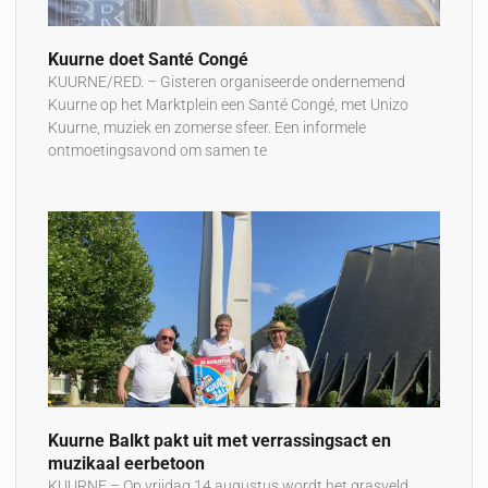
Kuurne doet Santé Congé
KUURNE/RED. – Gisteren organiseerde ondernemend
Kuurne op het Marktplein een Santé Congé, met Unizo
Kuurne, muziek en zomerse sfeer. Een informele
ontmoetingsavond om samen te
Kuurne Balkt pakt uit met verrassingsact en
muzikaal eerbetoon
KUURNE – Op vrijdag 14 augustus wordt het grasveld