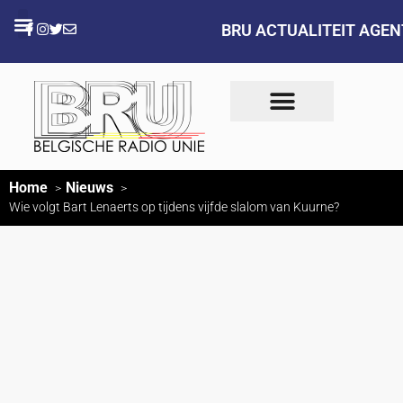
BRU ACTUALITEIT AGE
Home
Nieuws
Wie volgt Bart Lenaerts op tijdens vijfde slalom van Kuurne?