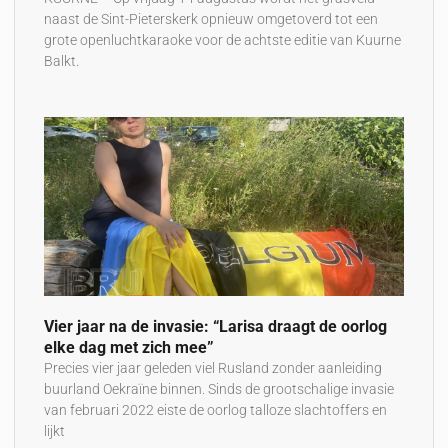
naast de Sint-Pieterskerk opnieuw omgetoverd tot een
grote openluchtkaraoke voor de achtste editie van Kuurne
Balkt.
Vier jaar na de invasie: “Larisa draagt de oorlog
elke dag met zich mee”
Precies vier jaar geleden viel Rusland zonder aanleiding
buurland Oekraïne binnen. Sinds de grootschalige invasie
van februari 2022 eiste de oorlog talloze slachtoffers en
lijkt