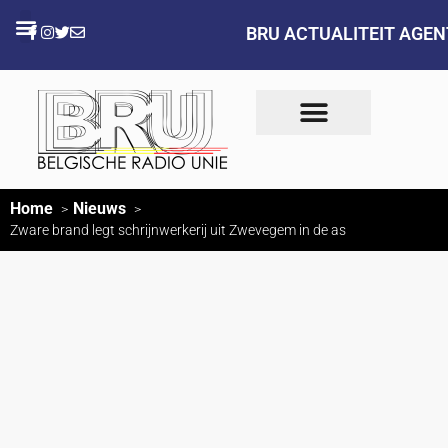
BRU ACTUALITEIT AGE
Home
Nieuws
Zware brand legt schrijnwerkerij uit Zwevegem in de as