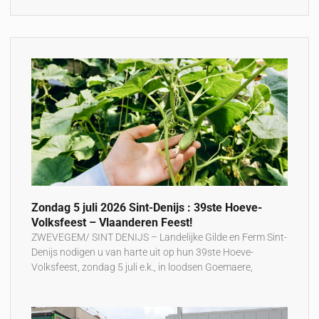
Zondag 5 juli 2026 Sint-Denijs : 39ste Hoeve-
Volksfeest – Vlaanderen Feest!
ZWEVEGEM/ SINT DENIJS – Landelijke Gilde en Ferm Sint-
Denijs nodigen u van harte uit op hun 39ste Hoeve-
Volksfeest, zondag 5 juli e.k., in loodsen Goemaere,