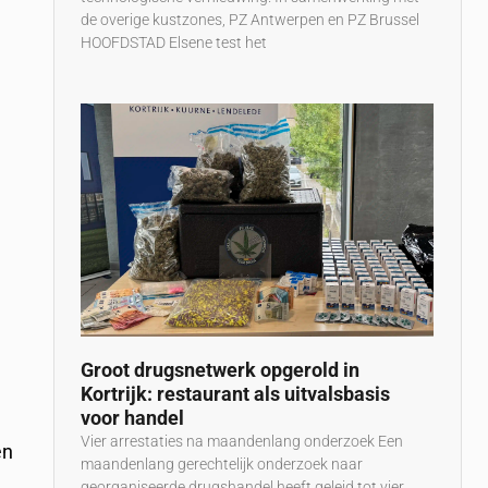
de overige kustzones, PZ Antwerpen en PZ Brussel
HOOFDSTAD Elsene test het
Groot drugsnetwerk opgerold in
Kortrijk: restaurant als uitvalsbasis
voor handel
Vier arrestaties na maandenlang onderzoek Een
en
maandenlang gerechtelijk onderzoek naar
georganiseerde drugshandel heeft geleid tot vier