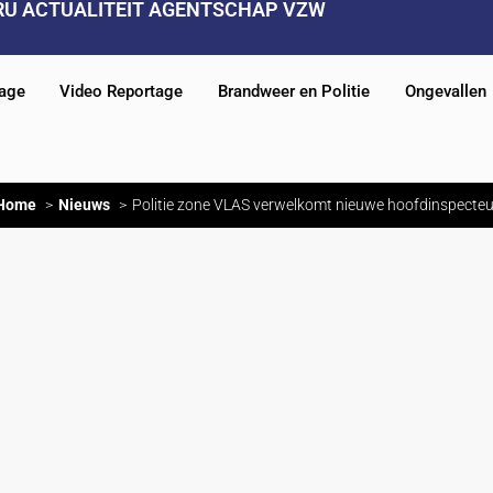
RU ACTUALITEIT AGENTSCHAP VZW
tage
Video Reportage
Brandweer en Politie
Ongevallen
Home
Nieuws
Politie zone VLAS verwelkomt nieuwe hoofdinspecteu