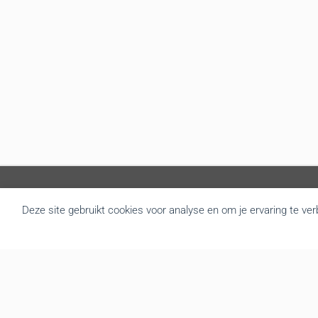
Deze site gebruikt cookies voor analyse en om je ervaring te ve
Over BRU
B.R.U. besloot zich om te vormen tot een actualiteitsagentschap
die nieuws brengt uit Vlaanderen en België. Door de goede
samenwerking met de overheidsdiensten brengen we elke dag
gratis het regionale nieuws. We leveren de foto’s, redactionele
teksten, audio en video interviews aan diverse mediakanalen. Tot