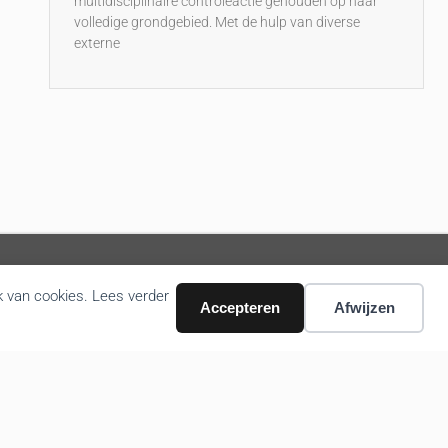
multidisciplinaire controleactie gehouden op haar
volledige grondgebied. Met de hulp van diverse
externe
k van cookies. Lees verder
Accepteren
Afwijzen
Volg ons nieuws via email
Bevestigen