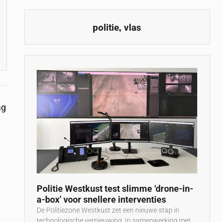
,
politie
vlas
ag
e
Politie Westkust test slimme ‘drone-in-
a-box’ voor snellere interventies
De Politiezone Westkust zet een nieuwe stap in
technologische vernieuwing. In samenwerking met