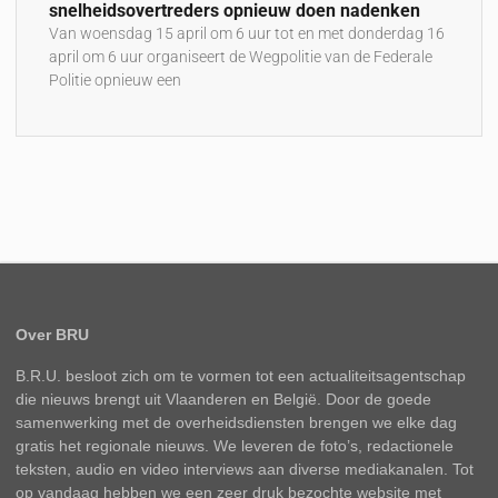
snelheidsovertreders opnieuw doen nadenken
Van woensdag 15 april om 6 uur tot en met donderdag 16
april om 6 uur organiseert de Wegpolitie van de Federale
Politie opnieuw een
Over BRU
B.R.U. besloot zich om te vormen tot een actualiteitsagentschap
die nieuws brengt uit Vlaanderen en België. Door de goede
samenwerking met de overheidsdiensten brengen we elke dag
gratis het regionale nieuws. We leveren de foto’s, redactionele
teksten, audio en video interviews aan diverse mediakanalen. Tot
op vandaag hebben we een zeer druk bezochte website met