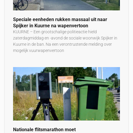
Speciale eenheden rukken massaal uit naar
Spijker in Kuurne na wapenvertoon
KUURNE – Een grootschalige politieactie hield
zaterdagmiddag en -avond de sociale woonwijk Spijker in
Kuurne in de ban. Na een verontrustende melding over
mogelijk vuurwapenvertoon
Nationale flitsmarathon moet