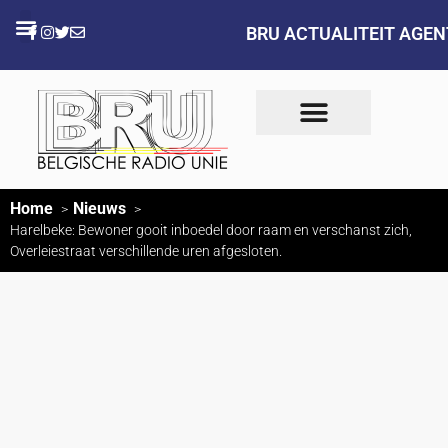
BRU ACTUALITEIT AGE
Home
Nieuws
Harelbeke: Bewoner gooit inboedel door raam en verschanst zich,
Overleiestraat verschillende uren afgesloten.