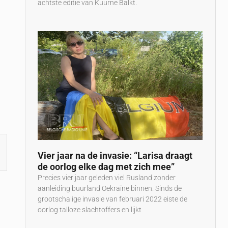
achtste editie van Kuurne Balkt.
Vier jaar na de invasie: “Larisa draagt
de oorlog elke dag met zich mee”
Precies vier jaar geleden viel Rusland zonder
aanleiding buurland Oekraïne binnen. Sinds de
grootschalige invasie van februari 2022 eiste de
oorlog talloze slachtoffers en lijkt