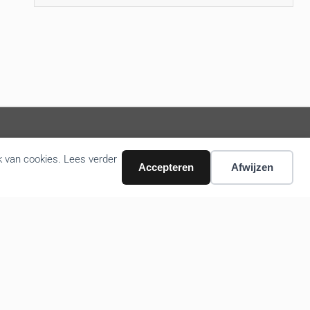
k van cookies. Lees verder
Volg ons nieuws via email
Accepteren
Afwijzen
Bevestigen