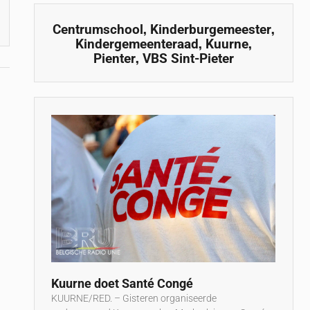
,
,
Centrumschool
Kinderburgemeester
,
,
Kindergemeenteraad
Kuurne
,
Pienter
VBS Sint-Pieter
Kuurne doet Santé Congé
KUURNE/RED. – Gisteren organiseerde