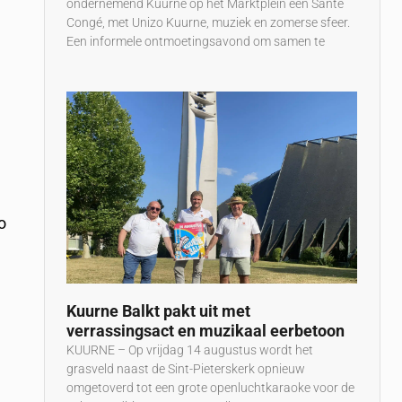
ondernemend Kuurne op het Marktplein een Santé
Congé, met Unizo Kuurne, muziek en zomerse sfeer.
Een informele ontmoetingsavond om samen te
o
Kuurne Balkt pakt uit met
verrassingsact en muzikaal eerbetoon
KUURNE – Op vrijdag 14 augustus wordt het
grasveld naast de Sint-Pieterskerk opnieuw
omgetoverd tot een grote openluchtkaraoke voor de