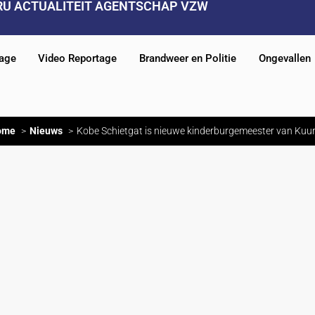
RU ACTUALITEIT AGENTSCHAP VZW
tage
Video Reportage
Brandweer en Politie
Ongevallen
ome
Nieuws
Kobe Schietgat is nieuwe kinderburgemeester van Kuu