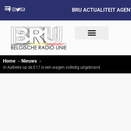
BRU ACTUALITEIT AGE
Home
Nieuws
In Aalbeke op de E17 is een wagen volledig uitgebrand