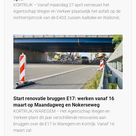
KORTRIJK – Vanaf maandag 27 april vernieuwt het
Agentschap Wegen en Verkeer plaatselijk het asfalt op de
rechterrijstrook van de E403, tussen Aalbeke en Wallonië,
Start renovatie bruggen E17: werken vanaf 16
maart op Maandagweg en Nokerseweg
KORTRIJK/WAREGEM – Het Agentschap Wegen en
Verkeer plant dit jaar verschillende renovaties aan
bruggen over de E17 in Waregem en Kortrijk. Vanaf 16
maart zal