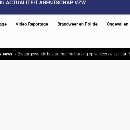
RU ACTUALITEIT AGENTSCHAP VZW
tage
Video Reportage
Brandweer en Politie
Ongevallen
Nieuws
Zwaargewonde bestuurster na botsing op verkeerswisselaar 