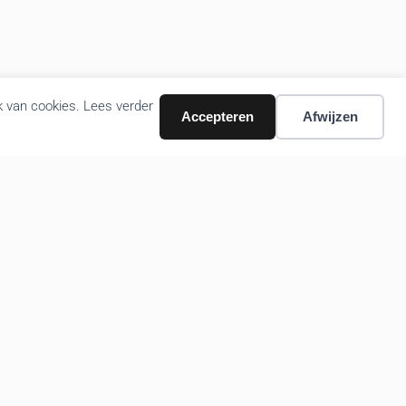
k van cookies. Lees verder
Accepteren
Afwijzen
Volg ons nieuws via email
Bevestigen