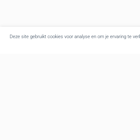
Deze site gebruikt cookies voor analyse en om je ervaring te ve
Over BRU
B.R.U. besloot zich om te vormen tot een actualiteitsagentschap
die nieuws brengt uit Vlaanderen en België. Door de goede
samenwerking met de overheidsdiensten brengen we elke dag
gratis het regionale nieuws. We leveren de foto’s, redactionele
teksten, audio en video interviews aan diverse mediakanalen. Tot
op vandaag hebben we een zeer druk bezochte website met
gemiddeld 139.000 bezoekers en meer dan 3.666.000 hits per
maand. We verzorgen op regelmatige basis een mailing en
berichten de recentste nieuwsfeiten onmiddellijk via onze website,
Twitter en Facebook
Ondernemingsnummer BE0474.902.102