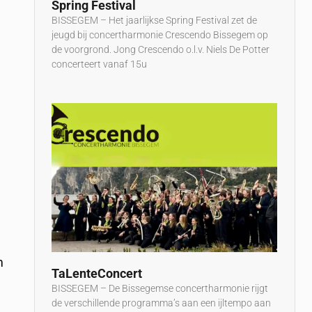
Spring Festival
BISSEGEM – Het jaarlijkse Spring Festival zet de
jeugd bij concertharmonie Crescendo Bissegem op
de voorgrond. Jong Crescendo o.l.v. Niels De Potter
concerteert vanaf 15u
m
TaLenteConcert
BISSEGEM – De Bissegemse concertharmonie rijgt
de verschillende programma’s aan een ijltempo aan