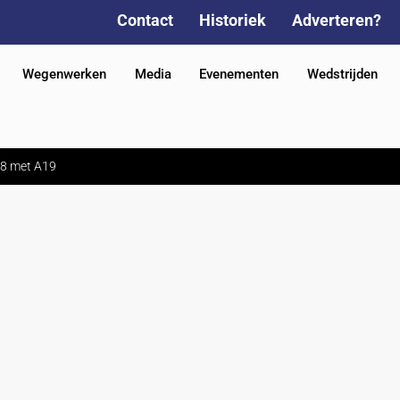
Contact
Historiek
Adverteren?
Wegenwerken
Media
Evenementen
Wedstrijden
R8 met A19