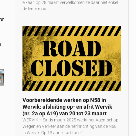
elkaar. Op 28 maart verwelkomen ze daar niet enkel
de lente maar
or
n
Voorbereidende werken op N58 in
Wervik: afsluiting op- en afrit Wervik
(nr. 2a op A19) van 20 tot 23 maart
WERVIK – Sinds maart 2025 werkt het Agentschap
Wegen en Verkeer aan de herinrichting van de N58
in Wervik. Op 13 april start fase 4