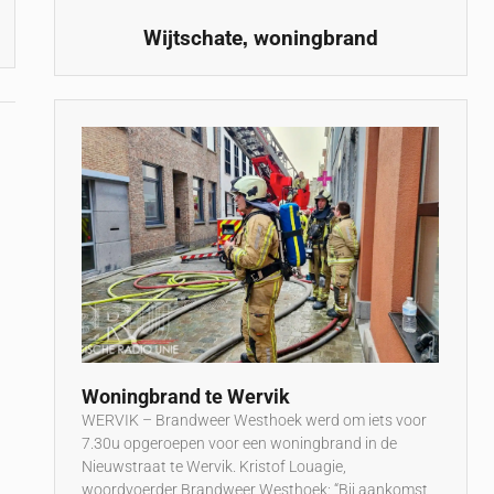
,
Wijtschate
woningbrand
Woningbrand te Wervik
WERVIK – Brandweer Westhoek werd om iets voor
7.30u opgeroepen voor een woningbrand in de
Nieuwstraat te Wervik. Kristof Louagie,
woordvoerder Brandweer Westhoek: “Bij aankomst