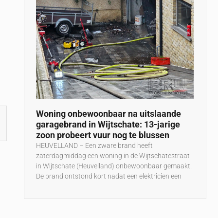
Woning onbewoonbaar na uitslaande
garagebrand in Wijtschate: 13-jarige
zoon probeert vuur nog te blussen
HEUVELLAND – Een zware brand heeft
zaterdagmiddag een woning in de Wijtschatestraat
in Wijtschate (Heuvelland) onbewoonbaar gemaakt.
De brand ontstond kort nadat een elektricien een