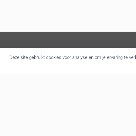
Over BRU
Deze site gebruikt cookies voor analyse en om je ervaring te ve
B.R.U. besloot zich om te vormen tot een actualiteitsagentschap
die nieuws brengt uit Vlaanderen en België. Door de goede
samenwerking met de overheidsdiensten brengen we elke dag
gratis het regionale nieuws. We leveren de foto’s, redactionele
teksten, audio en video interviews aan diverse mediakanalen. Tot
op vandaag hebben we een zeer druk bezochte website met
gemiddeld 139.000 bezoekers en meer dan 3.666.000 hits per
maand. We verzorgen op regelmatige basis een mailing en
berichten de recentste nieuwsfeiten onmiddellijk via onze website,
Twitter en Facebook
Ondernemingsnummer BE0474.902.102