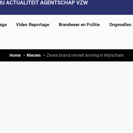
RU ACTUALITEIT AGENTSCHAP VZW
tage
Video Reportage
Brandweer en Politie
Ongevallen
Home
Nieuws
Zware brand vernielt woning in Wijtschate