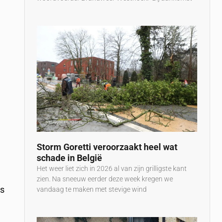
Storm Goretti veroorzaakt heel wat
schade in België
Het weer liet zich in 2026 al van zijn grilligste kant
zien. Na sneeuw eerder deze week kregen we
is
vandaag te maken met stevige wind