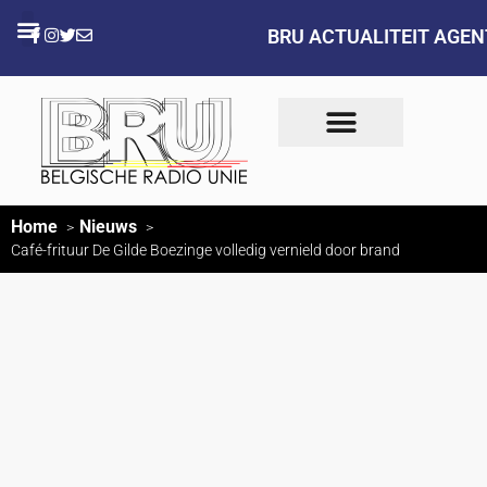
BRU ACTUALITEIT AGE
Home
Nieuws
Café-frituur De Gilde Boezinge volledig vernield door brand