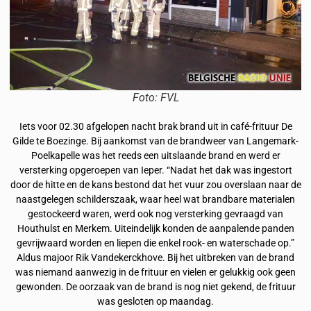
Foto: FVL
Iets voor 02.30 afgelopen nacht brak brand uit in café-frituur De
Gilde te Boezinge. Bij aankomst van de brandweer van Langemark-
Poelkapelle was het reeds een uitslaande brand en werd er
versterking opgeroepen van Ieper. “Nadat het dak was ingestort
door de hitte en de kans bestond dat het vuur zou overslaan naar de
naastgelegen schilderszaak, waar heel wat brandbare materialen
gestockeerd waren, werd ook nog versterking gevraagd van
Houthulst en Merkem. Uiteindelijk konden de aanpalende panden
gevrijwaard worden en liepen die enkel rook- en waterschade op.”
Aldus majoor Rik Vandekerckhove. Bij het uitbreken van de brand
was niemand aanwezig in de frituur en vielen er gelukkig ook geen
gewonden. De oorzaak van de brand is nog niet gekend, de frituur
was gesloten op maandag.