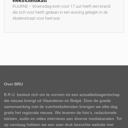
elektriciteitskast
KUURNE – Woensdag even voor 17 uur heeft een brand
die zich voor heeft gedaan in een woning gelegen in de
Abelenstraat voor heel wat
Over BRU
B.R.U. besloot zich om te vormen tot een actualiteitsagentschap
die nieuws brengt uit Vlaanderen en België. Door de goede
samenwerking met de overheidsdiensten brengen we elke dag
gratis het regionale nieuws. We leveren de foto’s, redactionele
teksten, audio en video interviews aan diverse mediakanalen. Tot
op vandaag hebben we een zeer druk bezochte website met