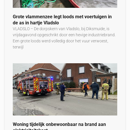
Grote vlammenzee legt loods met voertuigen in
de as in hartje Vladslo
VLADSLO – De dorpskern van Vladslo, bij Diksmuide, is
vrijdagavond opgeschrikt door een hevige industriebrand.
Een grote loods werd volledig door het vuur verwoest,
terwijl
Woning tijdelijk onbewoonbaar na brand aan