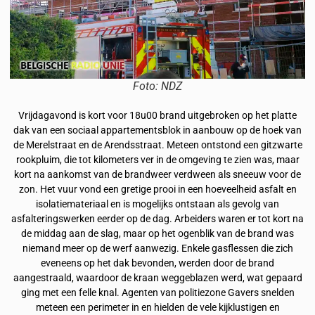
Foto: NDZ
Vrijdagavond is kort voor 18u00 brand uitgebroken op het platte
dak van een sociaal appartementsblok in aanbouw op de hoek van
de Merelstraat en de Arendsstraat. Meteen ontstond een gitzwarte
rookpluim, die tot kilometers ver in de omgeving te zien was, maar
kort na aankomst van de brandweer verdween als sneeuw voor de
zon. Het vuur vond een gretige prooi in een hoeveelheid asfalt en
isolatiemateriaal en is mogelijks ontstaan als gevolg van
asfalteringswerken eerder op de dag. Arbeiders waren er tot kort na
de middag aan de slag, maar op het ogenblik van de brand was
niemand meer op de werf aanwezig. Enkele gasflessen die zich
eveneens op het dak bevonden, werden door de brand
aangestraald, waardoor de kraan weggeblazen werd, wat gepaard
ging met een felle knal. Agenten van politiezone Gavers snelden
meteen een perimeter in en hielden de vele kijklustigen en