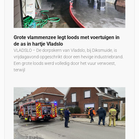
Grote vlammenzee legt loods met voertuigen in
de as in hartje Vladslo
VLADSLO – De dorpskern van Vladslo, bij Diksmuide, is
vrijdagavond opgeschrikt door een hevige industriebrand.
Een grote loods werd volledig door het vuur verwoest,
terwijl