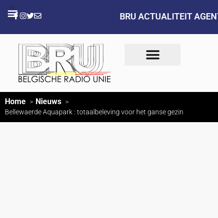
BRU ACTUALITEIT AGE
Home
Nieuws
Bellewaerde Aquapark : totaalbeleving voor het ganse gezin