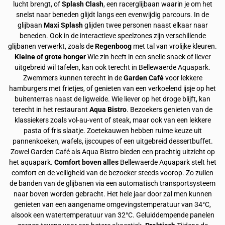
lucht brengt, of
Splash Clash
, een racerglijbaan waarin je om het
snelst naar beneden glijdt langs een evenwijdig parcours. In de
glijbaan
Maxi Splash
glijden twee personen naast elkaar naar
beneden. Ook in de interactieve speelzones zijn verschillende
glijbanen verwerkt, zoals de
Regenboog
met tal van vrolijke kleuren.
Kleine of grote honger
Wie zin heeft in een snelle snack of liever
uitgebreid wil tafelen, kan ook terecht in Bellewaerde Aquapark.
Zwemmers kunnen terecht in de
Garden Café
voor lekkere
hamburgers met frietjes, of genieten van een verkoelend ijsje op het
buitenterras naast de ligweide. Wie liever op het droge blijft, kan
terecht in het restaurant
Aqua Bistro
. Bezoekers genieten van de
klassiekers zoals vol-au-vent of steak, maar ook van een lekkere
pasta of fris slaatje. Zoetekauwen hebben ruime keuze uit
pannenkoeken, wafels, ijscoupes of een uitgebreid dessertbuffet.
Zowel Garden Café als Aqua Bistro bieden een prachtig uitzicht op
het aquapark.
Comfort boven alles
Bellewaerde Aquapark stelt het
comfort en de veiligheid van de bezoeker steeds voorop. Zo zullen
de banden van de glijbanen via een automatisch transportsysteem
naar boven worden gebracht. Het hele jaar door zal men kunnen
genieten van een aangename omgevingstemperatuur van 34°C,
alsook een watertemperatuur van 32°C. Geluiddempende panelen