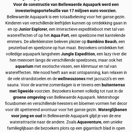
Voor de constructie van Bellewaerde Aquapark werd een
investeringsportefeuille van 17 miljoen euro voorzien.
Bellewaerde Aquapark is een totaalbeleving voor het ganse gezin.
Kinderen van verschillende leeftijden kunnen op ontdekking gaan in
en op
Junior Explorer
, een interactieve expeditieboot met tal van
watereffecten of op het
Aqua Fort
, een speelzone met kantelende
emmers. De allerkleinsten beleven plezier op
Bambino Beach
, een
peuterbad en speelzone op hun maat. Bezoekers ontdekken het
volledige aquapark langsheen
Jungle Expedition
, een lazy river die
hen meevoert langs de verschillende speelzones, maar ook het
aquarium
met exotische vissen, een klimmuur en tal van
watereffecten. Wie nood heeft aan wat ontspanning, kan relaxen in
de vele strandstoelen en de
wellnesszones
met jaccuzzi’s en een
sauna. Voor de warme zomerdagen is er tevens een
buitenterras
met ligweide
voorzien. Bezoekers komen volledig tot rust in de
groene omgeving
van Bellewaerde Aquapark. Metershoge
ficusbomen en verschillende heesters en bloemen vormen het decor
voor dit spetterend avontuur voor het ganse gezin.
Waterglijbanen
voor jong en oud
In Bellewaerde Aquapark glijd je van de ene
waterattractie naar de andere. Zoals
Aquaventure
, een unieke
familieglijbaan die bezoekers plots op een gigantisch blad in open