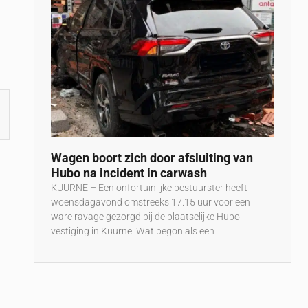
Wagen boort zich door afsluiting van
Hubo na incident in carwash
KUURNE – Een onfortuinlijke bestuurster heeft
woensdagavond omstreeks 17.15 uur voor een
ware ravage gezorgd bij de plaatselijke Hubo-
vestiging in Kuurne. Wat begon als een