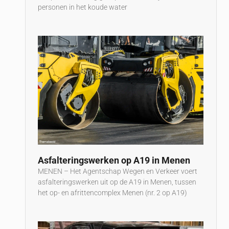
personen in het koude water
Asfalteringswerken op A19 in Menen
MENEN – Het Agentschap Wegen en Verkeer voert
asfalteringswerken uit op de A19 in Menen, tussen
het op- en afrittencomplex Menen (nr. 2 op A19)