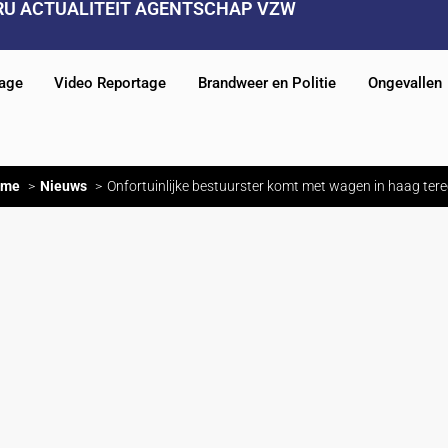
RU ACTUALITEIT AGENTSCHAP VZW
tage
Video Reportage
Brandweer en Politie
Ongevallen
ome
Nieuws
Onfortuinlijke bestuurster komt met wagen in haag tere