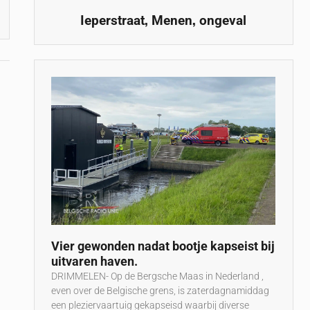
,
,
Ieperstraat
Menen
ongeval
Vier gewonden nadat bootje kapseist bij
uitvaren haven.
DRIMMELEN- Op de Bergsche Maas in Nederland ,
even over de Belgische grens, is zaterdagnamiddag
een pleziervaartuig gekapseisd waarbij diverse