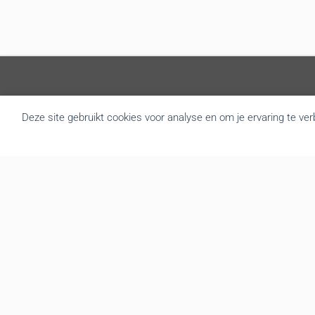
Over BRU
Deze site gebruikt cookies voor analyse en om je ervaring te ve
B.R.U. besloot zich om te vormen tot een actualiteitsagentschap
die nieuws brengt uit Vlaanderen en België. Door de goede
samenwerking met de overheidsdiensten brengen we elke dag
gratis het regionale nieuws. We leveren de foto’s, redactionele
teksten, audio en video interviews aan diverse mediakanalen. Tot
op vandaag hebben we een zeer druk bezochte website met
gemiddeld 139.000 bezoekers en meer dan 3.666.000 hits per
maand. We verzorgen op regelmatige basis een mailing en
berichten de recentste nieuwsfeiten onmiddellijk via onze website,
Twitter en Facebook
Ondernemingsnummer BE0474.902.102