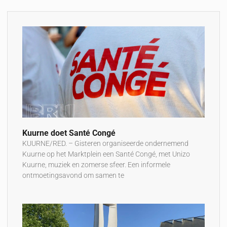
Kuurne doet Santé Congé
KUURNE/RED. – Gisteren organiseerde ondernemend
Kuurne op het Marktplein een Santé Congé, met Unizo
Kuurne, muziek en zomerse sfeer. Een informele
ontmoetingsavond om samen te