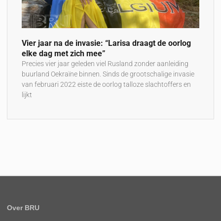
Vier jaar na de invasie: “Larisa draagt de oorlog
elke dag met zich mee”
Precies vier jaar geleden viel Rusland zonder aanleiding
buurland Oekraïne binnen. Sinds de grootschalige invasie
van februari 2022 eiste de oorlog talloze slachtoffers en
lijkt
Over BRU