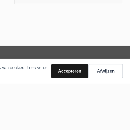
k van cookies. Lees verder
Volg ons nieuws via email
Accepteren
Afwijzen
Bevestigen