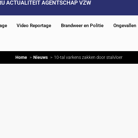
RU ACTUALITEIT AGENTSCHAP VZW
tage
Video Reportage
Brandweer en Politie
Ongevallen
Home
Nieuws
10-tal varkens zakken door stalvloer