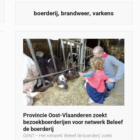
,
,
boerderij
brandweer
varkens
Provincie Oost-Vlaanderen zoekt
bezoekboerderijen voor netwerk Beleef
de boerderij
GENT – Het netwerk ‘Beleef de boerderij’ zoekt