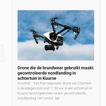
Drone die de brandweer gebruikt maakt
gecontroleerde noodlanding in
achtertuin in Kuurne
KUURNE – Een first responder-drone van Citymesh
is dinsdagavond rond 17.30 uur in een achtertuin in
Kuurne terechtgekomen na een gecontroleerde
noodlanding. Het toestel, dat