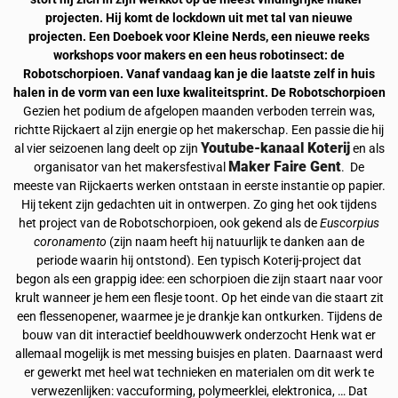
projecten. Hij komt de lockdown uit met tal van nieuwe
projecten. Een Doeboek voor Kleine Nerds, een nieuwe reeks
workshops voor makers en een heus robotinsect: de
Robotschorpioen. Vanaf vandaag kan je die laatste zelf in huis
halen in de vorm van een luxe kwaliteitsprint.
De Robotschorpioen
Gezien het podium de afgelopen maanden verboden terrein was,
richtte Rijckaert al zijn energie op het makerschap. Een passie die hij
Youtube-kanaal Koterij
al vier seizoenen lang deelt op zijn
en als
Maker Faire Gent
organisator van het makersfestival
. De
meeste van Rijckaerts werken ontstaan in eerste instantie op papier.
Hij tekent zijn gedachten uit in ontwerpen. Zo ging het ook tijdens
het project van de Robotschorpioen, ook gekend als de
Euscorpius
coronamento
(zijn naam heeft hij natuurlijk te danken aan de
periode waarin hij ontstond). Een typisch Koterij-project dat
begon als een grappig idee: een schorpioen die zijn staart naar voor
krult wanneer je hem een flesje toont. Op het einde van die staart zit
een flessenopener, waarmee je je drankje kan ontkurken. Tijdens de
bouw van dit interactief beeldhouwwerk onderzocht Henk wat er
allemaal mogelijk is met messing buisjes en platen. Daarnaast werd
er gewerkt met heel wat technieken en materialen om dit werk te
verwezenlijken: vaccuforming, polymeerklei, elektronica, … Dat