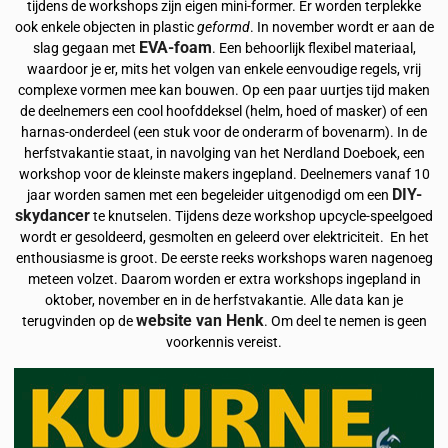
tijdens de workshops zijn eigen mini-former. Er worden terplekke
ook enkele objecten in plastic
geformd
. In november wordt er aan de
EVA-foam
slag gegaan met
. Een behoorlijk flexibel materiaal,
waardoor je er, mits het volgen van enkele eenvoudige regels, vrij
complexe vormen mee kan bouwen. Op een paar uurtjes tijd maken
de deelnemers een cool hoofddeksel (helm, hoed of masker) of een
harnas-onderdeel (een stuk voor de onderarm of bovenarm). In de
herfstvakantie staat, in navolging van het Nerdland Doeboek, een
workshop voor de kleinste makers ingepland. Deelnemers vanaf 10
DIY-
jaar worden samen met een begeleider uitgenodigd om een
skydancer
te knutselen. Tijdens deze workshop upcycle-speelgoed
wordt er gesoldeerd, gesmolten en geleerd over elektriciteit. En het
enthousiasme is groot. De eerste reeks workshops waren nagenoeg
meteen volzet. Daarom worden er extra workshops ingepland in
oktober, november en in de herfstvakantie. Alle data kan je
website van Hen
k
terugvinden op de
. Om deel te nemen is geen
voorkennis vereist.