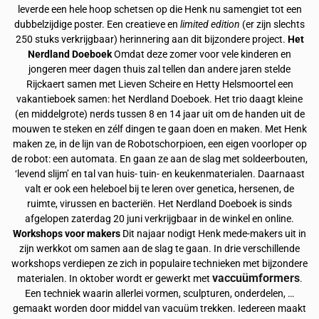
leverde een hele hoop schetsen op die Henk nu samengiet tot een
dubbelzijdige poster. Een creatieve en
limited edition
(er zijn slechts
250 stuks verkrijgbaar) herinnering aan dit bijzondere project.
Het
Nerdland Doeboek
Omdat deze zomer voor vele kinderen en
jongeren meer dagen thuis zal tellen dan andere jaren stelde
Rijckaert samen met Lieven Scheire en Hetty Helsmoortel een
vakantieboek samen: het Nerdland Doeboek. Het trio daagt kleine
(en middelgrote) nerds tussen 8 en 14 jaar uit om de handen uit de
mouwen te steken en zélf dingen te gaan doen en maken. Met Henk
maken ze, in de lijn van de Robotschorpioen, een eigen voorloper op
de robot: een automata. En gaan ze aan de slag met soldeerbouten,
‘levend slijm’ en tal van huis- tuin- en keukenmaterialen. Daarnaast
valt er ook een heleboel bij te leren over genetica, hersenen, de
ruimte, virussen en bacteriën. Het Nerdland Doeboek is sinds
afgelopen zaterdag 20 juni verkrijgbaar in de winkel en online.
Workshops voor makers
Dit najaar nodigt Henk mede-makers uit in
zijn werkkot om samen aan de slag te gaan. In drie verschillende
workshops verdiepen ze zich in populaire technieken met bijzondere
vaccuümformers
materialen. In oktober wordt er gewerkt met
.
Een techniek waarin allerlei vormen, sculpturen, onderdelen, …
gemaakt worden door middel van vacuüm trekken. Iedereen maakt