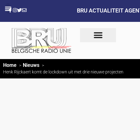
BRU ACTUALITEIT AGE
Home
Nieuws
Henk Rijckaert komt de lockdown uit met drie nieuwe projecten