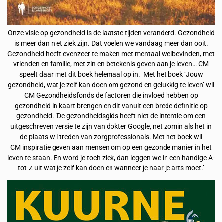
Onze visie op gezondheid is de laatste tijden veranderd. Gezondheid
is meer dan niet ziek zijn. Dat voelen we vandaag meer dan ooit.
Gezondheid heeft evenzeer te maken met mentaal welbevinden, met
vrienden en familie, met zin en betekenis geven aan je leven… CM
speelt daar met dit boek helemaal op in. Met het boek ‘Jouw
gezondheid, wat je zelf kan doen om gezond en gelukkig te leven’ wil
CM Gezondheidsfonds de factoren die invloed hebben op
gezondheid in kaart brengen en dit vanuit een brede definitie op
gezondheid. ‘De gezondheidsgids heeft niet de intentie om een
uitgeschreven versie te zijn van dokter Google, net zomin als het in
de plaats wil treden van zorgprofessionals. Met het boek wil
CM inspiratie geven aan mensen om op een gezonde manier in het
leven te staan. En word je toch ziek, dan leggen we in een handige A-
tot-Z uit wat je zelf kan doen en wanneer je naar je arts moet.’