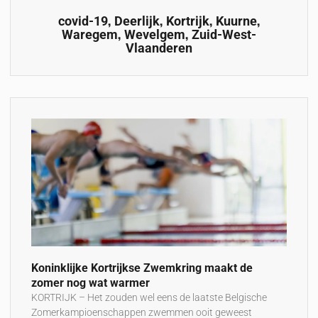
,
,
,
,
covid-19
Deerlijk
Kortrijk
Kuurne
,
,
Waregem
Wevelgem
Zuid-West-
Vlaanderen
Koninklijke Kortrijkse Zwemkring maakt de
zomer nog wat warmer
KORTRIJK – Het zouden wel eens de laatste Belgische
Zomerkampioenschappen zwemmen ooit geweest