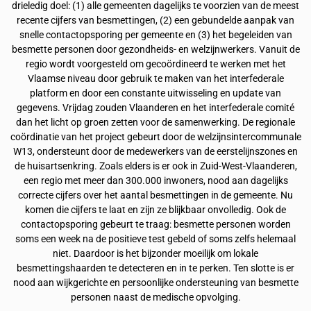
drieledig doel: (1) alle gemeenten dagelijks te voorzien van de meest
recente cijfers van besmettingen, (2) een gebundelde aanpak van
snelle contactopsporing per gemeente en (3) het begeleiden van
besmette personen door gezondheids- en welzijnwerkers. Vanuit de
regio wordt voorgesteld om gecoördineerd te werken met het
Vlaamse niveau door gebruik te maken van het interfederale
platform en door een constante uitwisseling en update van
gegevens. Vrijdag zouden Vlaanderen en het interfederale comité
dan het licht op groen zetten voor de samenwerking. De regionale
coördinatie van het project gebeurt door de welzijnsintercommunale
W13, ondersteunt door de medewerkers van de eerstelijnszones en
de huisartsenkring. Zoals elders is er ook in Zuid-West-Vlaanderen,
een regio met meer dan 300.000 inwoners, nood aan dagelijks
correcte cijfers over het aantal besmettingen in de gemeente. Nu
komen die cijfers te laat en zijn ze blijkbaar onvolledig. Ook de
contactopsporing gebeurt te traag: besmette personen worden
soms een week na de positieve test gebeld of soms zelfs helemaal
niet. Daardoor is het bijzonder moeilijk om lokale
besmettingshaarden te detecteren en in te perken. Ten slotte is er
nood aan wijkgerichte en persoonlijke ondersteuning van besmette
personen naast de medische opvolging.