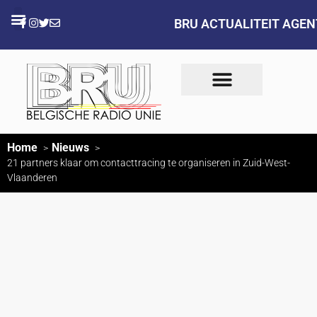
BRU ACTUALITEIT AGE
Home
Nieuws
21 partners klaar om contacttracing te organiseren in Zuid-West-
Vlaanderen