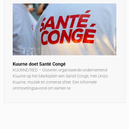
Kuurne doet Santé Congé
KUURNE/RED. – Gisteren organiseerde ondernemend
Kuurne op het Marktplein een Santé Congé, met Unizo
Kuurne, muziek en zomerse sfeer. Een informele
ontmoetingsavond om samen te