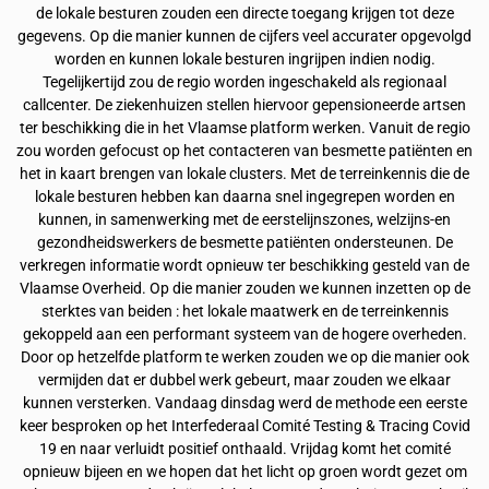
de lokale besturen zouden een directe toegang krijgen tot deze
gegevens. Op die manier kunnen de cijfers veel accurater opgevolgd
worden en kunnen lokale besturen ingrijpen indien nodig.
Tegelijkertijd zou de regio worden ingeschakeld als regionaal
callcenter. De ziekenhuizen stellen hiervoor gepensioneerde artsen
ter beschikking die in het Vlaamse platform werken. Vanuit de regio
zou worden gefocust op het contacteren van besmette patiënten en
het in kaart brengen van lokale clusters. Met de terreinkennis die de
lokale besturen hebben kan daarna snel ingegrepen worden en
kunnen, in samenwerking met de eerstelijnszones, welzijns-en
gezondheidswerkers de besmette patiënten ondersteunen. De
verkregen informatie wordt opnieuw ter beschikking gesteld van de
Vlaamse Overheid. Op die manier zouden we kunnen inzetten op de
sterktes van beiden : het lokale maatwerk en de terreinkennis
gekoppeld aan een performant systeem van de hogere overheden.
Door op hetzelfde platform te werken zouden we op die manier ook
vermijden dat er dubbel werk gebeurt, maar zouden we elkaar
kunnen versterken. Vandaag dinsdag werd de methode een eerste
keer besproken op het Interfederaal Comité Testing & Tracing Covid
19 en naar verluidt positief onthaald. Vrijdag komt het comité
opnieuw bijeen en we hopen dat het licht op groen wordt gezet om