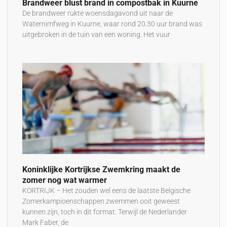
Brandweer blust brand in compostbak in Kuurne
De brandweer rukte woensdagavond uit naar de
Waternimfweg in Kuurne, waar rond 20.30 uur brand was
uitgebroken in de tuin van een woning. Het vuur
Koninklijke Kortrijkse Zwemkring maakt de
zomer nog wat warmer
KORTRIJK – Het zouden wel eens de laatste Belgische
Zomerkampioenschappen zwemmen ooit geweest
kunnen zijn, toch in dit format. Terwijl de Nederlander
Mark Faber, de