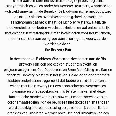
drie maanden later het levenslicht zag) zijn ook nog eens
biodynamisch en vallen onder het Demeter-keurmerk, waarmee ze
volstrekt uniek zijn in de Benelux.
De biodynamische landbouw ziet
de natuur als een overal verbonden geheel. Zo wordt er
aangenomen dat het klimaat, de lucht- en waterkwaliteit, de
biodiversiteit en de bodemvruchtbaarheid allemaal onlosmakelijk
met elkaar zijn verstrengeld. Om te kwalificeren voor het keurmerk,
moet er dan ook aan een groot aantal stringente voorwaarden
worden voldaan.
Bio Brewery Fair
In december zal Biobieren Warmenbol deelnemen aan de Bio
Brewery Fair, een project van studenten event- en
projectmanagement Cas Depoortere en Brent Van Gijsegem. Samen
riepen ze Brewery Masters in het leven. Beide jonge ondernemers
hadden ondertussen opgemerkt dat biobieren in de lift zitten en
wilden met Bio Brewery Fair een grootscheeps evenementen
organiseren om bezoekers kennis te laten maken met deze
fantastische manier van bierbrouwen.
Helaas: omwille van de
coronamaatregelen, kon de beurs zelf niet doorgaan, maar daar
werd gelukkig snel een oplossing op gevonden: 3 verschillende
drankjes van Biobieren Warmenbol zullen deel uitmaken van een