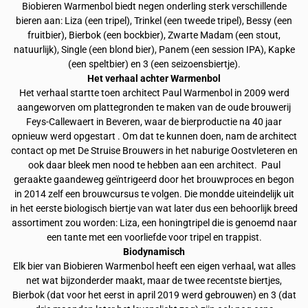
Biobieren Warmenbol biedt negen onderling sterk verschillende
bieren aan: Liza (een tripel), Trinkel (een tweede tripel), Bessy (een
fruitbier), Bierbok (een bockbier), Zwarte Madam (een stout,
natuurlijk), Single (een blond bier), Panem (een session IPA), Kapke
(een speltbier) en 3 (een seizoensbiertje).
Het verhaal achter Warmenbol
Het verhaal startte toen architect Paul Warmenbol in 2009 werd
aangeworven om plattegronden te maken van de oude brouwerij
Feys-Callewaert in Beveren, waar de bierproductie na 40 jaar
opnieuw werd opgestart . Om dat te kunnen doen, nam de architect
contact op met De Struise Brouwers in het naburige Oostvleteren en
ook daar bleek men nood te hebben aan een architect.
Paul
geraakte gaandeweg geïntrigeerd door het brouwproces en begon
in 2014 zelf een brouwcursus te volgen. Die mondde uiteindelijk uit
in het eerste biologisch biertje van wat later dus een behoorlijk breed
assortiment zou worden: Liza, een honingtripel die is genoemd naar
een tante met een voorliefde voor tripel en trappist.
Biodynamisch
Elk bier van Biobieren Warmenbol heeft een eigen verhaal, wat alles
net wat bijzonderder maakt, maar de twee recentste biertjes,
Bierbok (dat voor het eerst in april 2019 werd gebrouwen) en 3 (dat