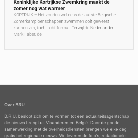
Koninklijke Kortrijkse Zwemkring maakt de
zomer nog wat warmer
KORTRIJK – Het zouden wel eens de laatste Belgische
Zomerkampioenschappen zwemmen ooit geweest
kunnen zijn, toch in dit format. Terwijl de Nederlander
Mark Faber, de
Over BRU
B.R.U. besloot zich om te vormen tot een actualiteitsagentschap
die nieuws brengt uit Vlaanderen en België. Door de goede
samenwerking met de overheidsdiensten brengen we elke dag
gratis het regionale nieuws. We leveren de foto’s, redactionele