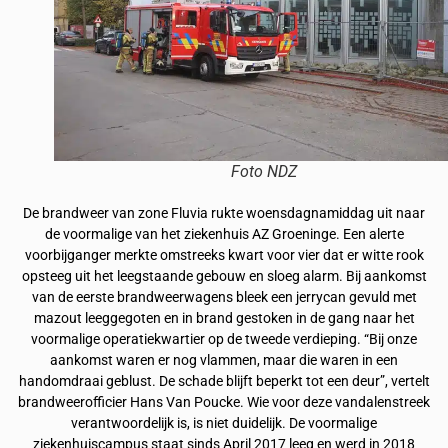
Foto NDZ
De brandweer van zone Fluvia rukte woensdagnamiddag uit naar
de voormalige van het ziekenhuis AZ Groeninge. Een alerte
voorbijganger merkte omstreeks kwart voor vier dat er witte rook
opsteeg uit het leegstaande gebouw en sloeg alarm. Bij aankomst
van de eerste brandweerwagens bleek een jerrycan gevuld met
mazout leeggegoten en in brand gestoken in de gang naar het
voormalige operatiekwartier op de tweede verdieping. “Bij onze
aankomst waren er nog vlammen, maar die waren in een
handomdraai geblust. De schade blijft beperkt tot een deur”, vertelt
brandweerofficier Hans Van Poucke. Wie voor deze vandalenstreek
verantwoordelijk is, is niet duidelijk. De voormalige
ziekenhuiscampus staat sinds April 2017 leeg en werd in 2018