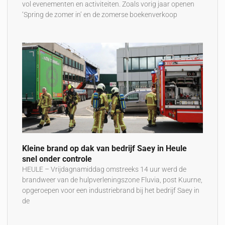
vol evenementen en activiteiten. Zoals vorig jaar openen
‘Spring de zomer in’ en de zomerse boekenverkoop
Kleine brand op dak van bedrijf Saey in Heule
snel onder controle
HEULE – Vrijdagnamiddag omstreeks 14 uur werd de
brandweer van de hulpverleningszone Fluvia, post Kuurne,
opgeroepen voor een industriebrand bij het bedrijf Saey in
de