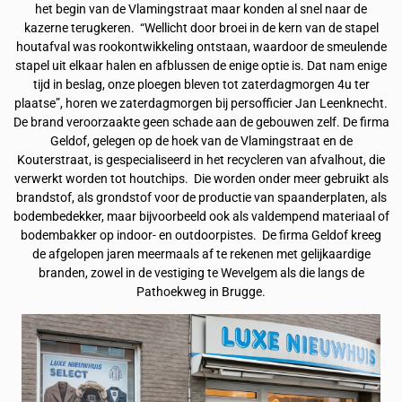
het begin van de Vlamingstraat maar konden al snel naar de
kazerne terugkeren. “Wellicht door broei in de kern van de stapel
houtafval was rookontwikkeling ontstaan, waardoor de smeulende
stapel uit elkaar halen en afblussen de enige optie is. Dat nam enige
tijd in beslag, onze ploegen bleven tot zaterdagmorgen 4u ter
plaatse”, horen we zaterdagmorgen bij persofficier Jan Leenknecht.
De brand veroorzaakte geen schade aan de gebouwen zelf. De firma
Geldof, gelegen op de hoek van de Vlamingstraat en de
Kouterstraat, is gespecialiseerd in het recycleren van afvalhout, die
verwerkt worden tot houtchips. Die worden onder meer gebruikt als
brandstof, als grondstof voor de productie van spaanderplaten, als
bodembedekker, maar bijvoorbeeld ook als valdempend materiaal of
bodembakker op indoor- en outdoorpistes. De firma Geldof kreeg
de afgelopen jaren meermaals af te rekenen met gelijkaardige
branden, zowel in de vestiging te Wevelgem als die langs de
Pathoekweg in Brugge.