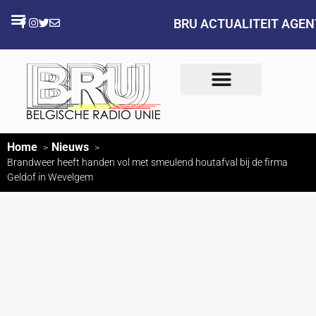
BRU ACTUALITEIT AGE
Home
Nieuws
Brandweer heeft handen vol met smeulend houtafval bij de firma
Geldof in Wevelgem