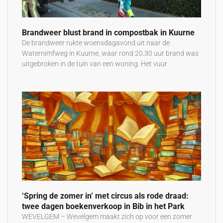
Brandweer blust brand in compostbak in Kuurne
De brandweer rukte woensdagavond uit naar de
Waternimfweg in Kuurne, waar rond 20.30 uur brand was
uitgebroken in de tuin van een woning. Het vuur
‘Spring de zomer in’ met circus als rode draad:
twee dagen boekenverkoop in Bib in het Park
WEVELGEM – Wevelgem maakt zich op voor een zomer