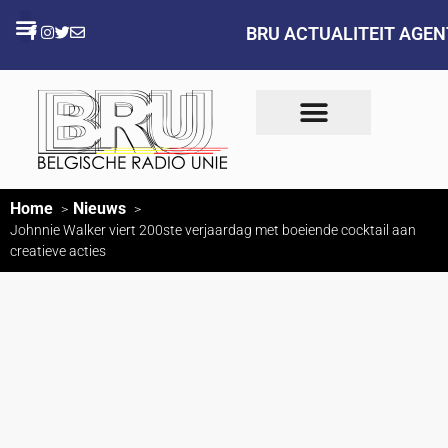
BRU ACTUALITEIT AGE
Home
Nieuws
Johnnie Walker viert 200ste verjaardag met boeiende cocktail aan
creatieve acties