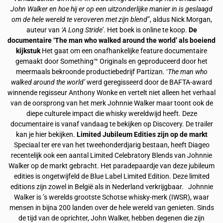
John Walker en hoe hij er op een uitzonderlijke manier in is geslaagd
om de hele wereld te veroveren met zijn blend
”, aldus Nick Morgan,
auteur van
‘A Long Stride’
. Het boek is online te koop.
De
documentaire ‘The man who walked around the world’ als boeiend
kijkstuk
Het gaat om een onafhankelijke feature documentaire
gemaakt door Something™ Originals en geproduceerd door het
meermaals bekroonde productiebedrijf Partizan. ‘
The man who
walked around the world’
werd geregisseerd door de BAFTA-award
winnende regisseur Anthony Wonke en vertelt niet alleen het verhaal
van de oorsprong van het merk Johnnie Walker maar toont ook de
diepe culturele impact die whisky wereldwijd heeft. Deze
documentaire is vanaf vandaag te bekijken op Discovery. De trailer
kan je hier bekijken.
Limited Jubileum Edities zijn op de markt
Speciaal ter ere van het tweehonderdjarig bestaan, heeft Diageo
recentelijk ook een aantal Limited Celebratory Blends van Johnnie
Walker op de markt gebracht. Het paradepaardje van deze jubileum
edities is ongetwijfeld de Blue Label Limited Edition. Deze limited
editions zijn zowel in België als in Nederland verkrijgbaar.
Johnnie
Walker is ’s werelds grootste Schotse whisky-merk (IWSR), waar
mensen in bijna 200 landen over de hele wereld van genieten. Sinds
de tijd van de oprichter, John Walker, hebben degenen die zijn