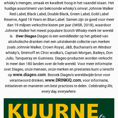
whisky’s mengen, smaak en kwaliteit hoog in het vaandel staan. Het
huidige assortiment van bekroonde whisky’s omvat Johnnie Walker
Red Label, Black Label, Double Black, Green Label, Gold Label
Reserve, Aged 18 Years en Blue Label. Samen zijn ze goed voor meer
dan 19 miljoen verkochte kisten per jaar (IWSR, 2018), waardoor
Johnnie Walker het meest populaire Scotch Whisky-merk ter wereld
is.
Over Diageo
Diageo is een wereldleider op het gebied van
alcoholische dranken met een uitstekende collectie van merken
zoals Johnnie Walker, Crown Royal, J&B, Buchanan’s en Windsor
whisky’s, Smirnoff en Cîroc wodka’s, Captain Morgan, Baileys, Don
Julio, Tanqueray en Guinness. Diageo-producten worden verkocht
in meer dan 180 landen over de hele wereld. Voor meer informatie
over Diageo, onze mensen, onze merken en prestaties kunt u terecht
www.diageo.com
op
. Bezoek Diageo’s wereldwijde bron voor
www.DRINKiQ.com
verantwoord drinken,
, voor informatie,
initiatieven en manieren om best practices te delen.
Celebrating life,
every day, everywhere.