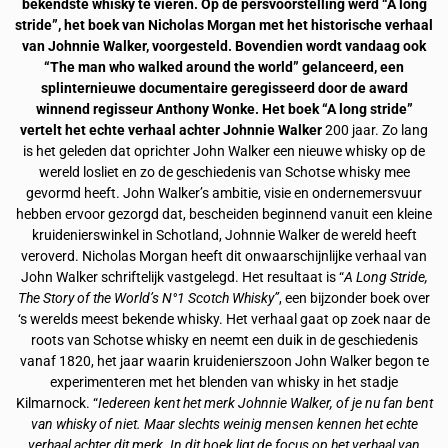
bekendste whisky te vieren. Op de persvoorstelling werd “A long
stride”, het boek van Nicholas Morgan met het historische verhaal
van Johnnie Walker, voorgesteld. Bovendien wordt vandaag ook
“The man who walked around the world” gelanceerd, een
splinternieuwe documentaire geregisseerd door de award
winnend regisseur Anthony Wonke.
Het boek “A long stride”
vertelt het echte verhaal achter Johnnie Walker
200 jaar. Zo lang
is het geleden dat oprichter John Walker een nieuwe whisky op de
wereld losliet en zo de geschiedenis van Schotse whisky mee
gevormd heeft. John Walker’s ambitie, visie en ondernemersvuur
hebben ervoor gezorgd dat, bescheiden beginnend vanuit een kleine
kruidenierswinkel in Schotland, Johnnie Walker de wereld heeft
veroverd. Nicholas Morgan heeft dit onwaarschijnlijke verhaal van
John Walker schriftelijk vastgelegd. Het resultaat is “
A Long Stride,
The Story of the World’s N°1 Scotch Whisky”
, een bijzonder boek over
‘s werelds meest bekende whisky. Het verhaal gaat op zoek naar de
roots van Schotse whisky en neemt een duik in de geschiedenis
vanaf 1820, het jaar waarin kruidenierszoon John Walker begon te
experimenteren met het blenden van whisky in het stadje
Kilmarnock. “
Iedereen kent het merk Johnnie Walker, of je nu fan bent
van whisky of niet. Maar slechts weinig mensen kennen het echte
verhaal achter dit merk. In dit boek ligt de focus op het verhaal van