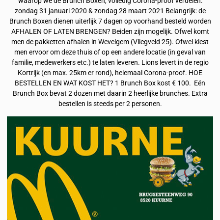
waarop we de Brunch Boxen, volledig Corona-proof verdelen:
zondag 31 januari 2020 & zondag 28 maart 2021 Belangrijk: de
Brunch Boxen dienen uiterlijk 7 dagen op voorhand besteld worden
AFHALEN OF LATEN BRENGEN? Beiden zijn mogelijk. Ofwel komt
men de pakketten afhalen in Wevelgem (Vliegveld 25). Ofwel kiest
men ervoor om deze thuis of op een andere locatie (in geval van
familie, medewerkers etc.) te laten leveren. Lions levert in de regio
Kortrijk (en max. 25km er rond), helemaal Corona-proof. HOE
BESTELLEN EN WAT KOST HET? 1 Brunch Box kost € 100. Eén
Brunch Box bevat 2 dozen met daarin 2 heerlijke brunches. Extra
bestellen is steeds per 2 personen.