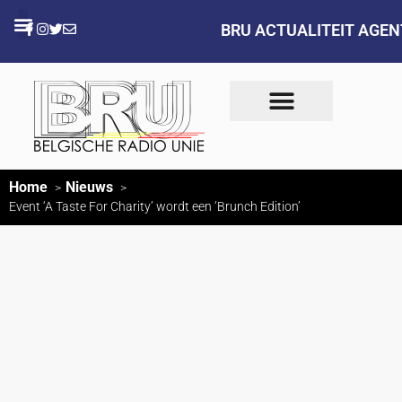
BRU ACTUALITEIT AGE
Home
Nieuws
Event ‘A Taste For Charity’ wordt een ‘Brunch Edition’