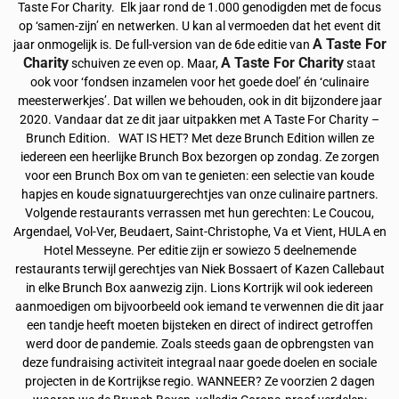
Taste For Charity. Elk jaar rond de 1.000 genodigden met de focus
op ‘samen-zijn’ en netwerken. U kan al vermoeden dat het event dit
A Taste For
jaar onmogelijk is. De full-version van de 6de editie van
Charity
A Taste For Charity
schuiven ze even op. Maar,
staat
ook voor ‘fondsen inzamelen voor het goede doel’ én ‘culinaire
meesterwerkjes’. Dat willen we behouden, ook in dit bijzondere jaar
2020. Vandaar dat ze dit jaar uitpakken met A Taste For Charity –
Brunch Edition. WAT IS HET? Met deze Brunch Edition willen ze
iedereen een heerlijke Brunch Box bezorgen op zondag. Ze zorgen
voor een Brunch Box om van te genieten: een selectie van koude
hapjes en koude signatuurgerechtjes van onze culinaire partners.
Volgende restaurants verrassen met hun gerechten: Le Coucou,
Argendael, Vol-Ver, Beudaert, Saint-Christophe, Va et Vient, HULA en
Hotel Messeyne. Per editie zijn er sowiezo 5 deelnemende
restaurants terwijl gerechtjes van Niek Bossaert of Kazen Callebaut
in elke Brunch Box aanwezig zijn. Lions Kortrijk wil ook iedereen
aanmoedigen om bijvoorbeeld ook iemand te verwennen die dit jaar
een tandje heeft moeten bijsteken en direct of indirect getroffen
werd door de pandemie. Zoals steeds gaan de opbrengsten van
deze fundraising activiteit integraal naar goede doelen en sociale
projecten in de Kortrijkse regio. WANNEER? Ze voorzien 2 dagen