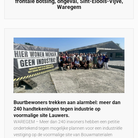
,
,
,
frontale botsing
ongeval
Sint-Eloois-Vijve
Waregem
Buurtbewoners trekken aan alarmbel: meer dan
240 handtekeningen tegen industrie op
voormalige site Lauwers.
WAREGEM – Meer dan 240 inwoners hebben een petitie
ondertekend tegen mogelijke plannen voor een industriële
vestiging op de voormalige site van Bouwmaterialen