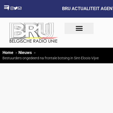
BRU ACTUALITEIT AGE
Home
Nieuws
Bestuurders ongedeerd na frontale botsing in Sint-Eloois-Vijve