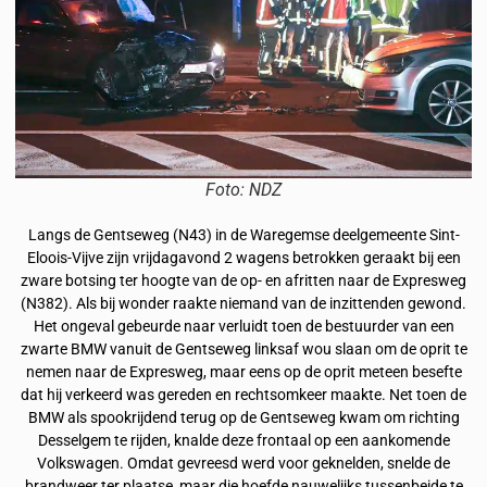
Foto: NDZ
Langs de Gentseweg (N43) in de Waregemse deelgemeente Sint-
Eloois-Vijve zijn vrijdagavond 2 wagens betrokken geraakt bij een
zware botsing ter hoogte van de op- en afritten naar de Expresweg
(N382). Als bij wonder raakte niemand van de inzittenden gewond.
Het ongeval gebeurde naar verluidt toen de bestuurder van een
zwarte BMW vanuit de Gentseweg linksaf wou slaan om de oprit te
nemen naar de Expresweg, maar eens op de oprit meteen besefte
dat hij verkeerd was gereden en rechtsomkeer maakte. Net toen de
BMW als spookrijdend terug op de Gentseweg kwam om richting
Desselgem te rijden, knalde deze frontaal op een aankomende
Volkswagen. Omdat gevreesd werd voor geknelden, snelde de
brandweer ter plaatse, maar die hoefde nauwelijks tussenbeide te