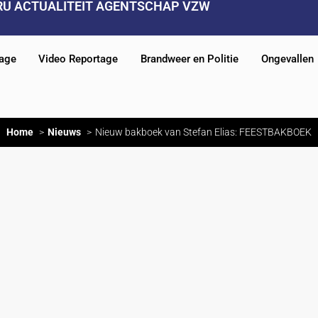
RU ACTUALITEIT AGENTSCHAP VZW
tage
Video Reportage
Brandweer en Politie
Ongevallen
Home
Nieuws
Nieuw bakboek van Stefan Elias: FEESTBAKBOEK