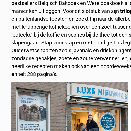
bestsellers Belgisch Bakboek en Wereldbakboek al da
manier kan uitleggen. Voor dit slotstuk van zijn
trilo
en buitenlandse feesten en zoekt hij naar de allerb
met knapperige koffiekoeken over een zoet tussendo
‘pateeke’ bij de koffie en scones bij de thee tot ee
slapengaan. Stap voor stap en met handige tips legt 
Ouderwetse taarten zoals javanais en driekoningent
zondagse gebakjes, zoete en zoute verwennerijen, e
heerlijke recepten maken ook van een doordeweeks
en telt 288 pagina’s.