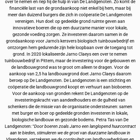
over te nemen en riep hij de hulp in van De Landgenoten. Zo komt de
financiële last van de grondaankoop niet enkel bij hem, maar bij
meer dan duizend burgers die zich in coöperatie De Landgenoten
verenigen. Hun doel: op gedeelde grond ruimte geven aan
innovatieve boeren die op een duurzame manier voor lokale,
gezonde voeding zorgen. Ze investeren daarom samen in de
grondaankoop voor Jarno’s kersvers biologisch tuinbouwbedrijf en
ontzorgen hem gedurende zijn hele loopbaan over de toegang tot
grond. In 2020 lokaliseerde Jarno Claeys een over te nemen
tuinbouwbedrijf in Pittem, maar de investering voor de gebouwen en
de landbouwgrond was te groot om alleen te dragen. Voor de
aankoop van 2,5 ha landbouwgrond doet Jarno Claeys daarom
beroep op De Landgenoten. De Landgenoten is een stichting en
coöperatie die landbouwgrond koopt en verhuurt aan bioboeren.
Voor de aankoop van gronden rekent De Landgenoten op de
investeringskracht van aandeelhouders en de gulheid van
schenkers die de missie van de organisatie ondersteunen: samen
met burger en boer op gedeelde gronden investeren in lokale,
biologische landbouw en gezonde bodems. Petra Tas van De
Landgenoten: “
Door boeren zoals Jarno een langlopend huurcontract
aan te bieden, stimuleren we de groei van duurzame landbouw in
Vlaanderen, verzekeren we de continuïteit van landbouwbedrijven en