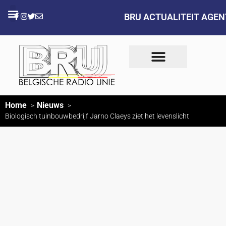
BRU ACTUALITEIT AGE
Home
Nieuws
Biologisch tuinbouwbedrijf Jarno Claeys ziet het levenslicht