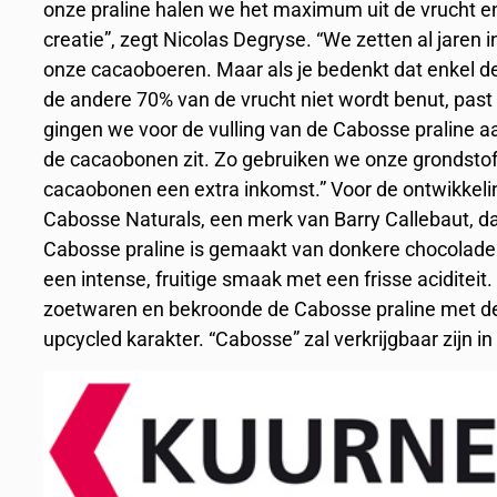
onze praline halen we het maximum uit de vrucht e
creatie”, zegt Nicolas Degryse. “We zetten al jare
onze cacaoboeren. Maar als je bedenkt dat enkel 
de andere 70% van de vrucht niet wordt benut, past
gingen we voor de vulling van de Cabosse praline a
de cacaobonen zit. Zo gebruiken we onze grondsto
cacaobonen een extra inkomst.” Voor de ontwikkeli
Cabosse Naturals, een merk van Barry Callebaut, dat
Cabosse praline is gemaakt van donkere chocolade 
een intense, fruitige smaak met een frisse aciditei
zoetwaren en bekroonde de Cabosse praline met de 
upcycled karakter. “Cabosse” zal verkrijgbaar zijn i