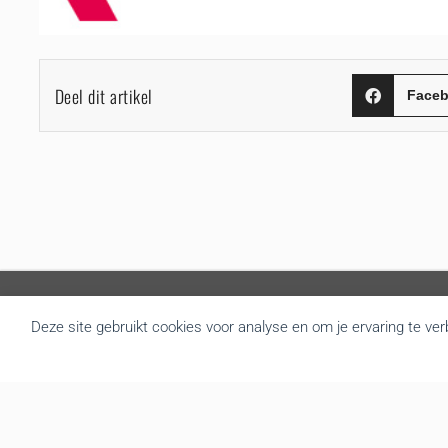
Deel dit artikel
Face
Deze site gebruikt cookies voor analyse en om je ervaring te ve
Over BRU
B.R.U. besloot zich om te vormen tot een actualiteitsagentschap
die nieuws brengt uit Vlaanderen en België. Door de goede
samenwerking met de overheidsdiensten brengen we elke dag
gratis het regionale nieuws. We leveren de foto’s, redactionele