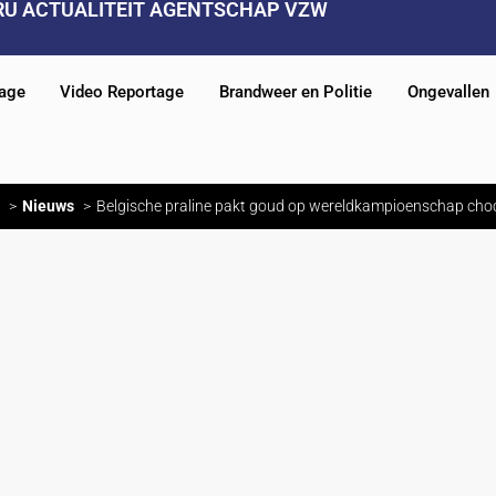
RU ACTUALITEIT AGENTSCHAP VZW
tage
Video Reportage
Brandweer en Politie
Ongevallen
Nieuws
Belgische praline pakt goud op wereldkampioenschap cho