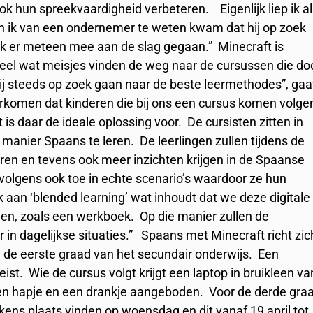
ok hun spreekvaardigheid verbeteren. Eigenlijk liep ik al
oen ik van een ondernemer te weten kwam dat hij op zoek
 ik er meteen mee aan de slag gegaan.” Minecraft is
eel wat meisjes vinden de weg naar de cursussen die do
wij steeds op zoek gaan naar de beste leermethodes”, gaa
voorkomen dat kinderen die bij ons een cursus komen volge
 is daar de ideale oplossing voor. De cursisten zitten in
 manier Spaans te leren. De leerlingen zullen tijdens de
en en tevens ook meer inzichten krijgen in de Spaanse
ervolgens ook toe in echte scenario’s waardoor ze hun
aan ‘blended learning’ wat inhoudt dat we deze digitale
len, zoals een werkboek. Op die manier zullen de
 in dagelijkse situaties.” Spaans met Minecraft richt zic
n de eerste graad van het secundair onderwijs. Een
ist. Wie de cursus volgt krijgt een laptop in bruikleen va
een hapje en een drankje aangeboden. Voor de derde gra
lkens plaats vinden op woensdag en dit vanaf 19 april tot