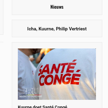
Nieuws
,
,
Icha
Kuurne
Philip Vertriest
Kuurne doet Santé Congé