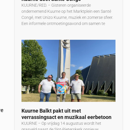
KUURNE/RED. – Gisteren organiseerde
ondernemend Kuurne op het Marktplein een Santé
Congé, met Unizo Kuurne, muziek en zomerse sfeer.
Een informele ontmoetingsavond om samen te
ve
Kuurne Balkt pakt uit met
verrassingsact en muzikaal eerbetoon
KUURNE – Op vrijdag 14 augustus wordt het
grasveld naast de Sint-Pieterskerk opnieuw