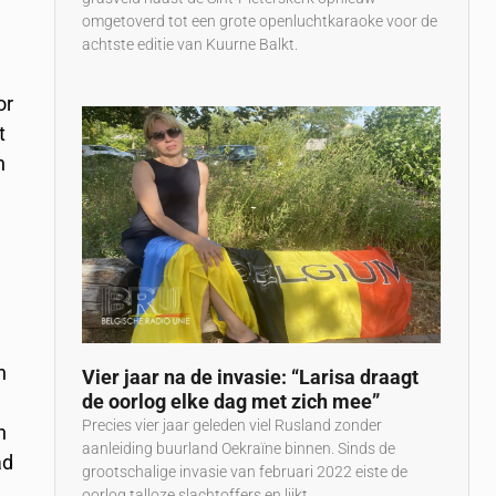
omgetoverd tot een grote openluchtkaraoke voor de
achtste editie van Kuurne Balkt.
or
t
n
h
Vier jaar na de invasie: “Larisa draagt
de oorlog elke dag met zich mee”
Precies vier jaar geleden viel Rusland zonder
n
aanleiding buurland Oekraïne binnen. Sinds de
ad
grootschalige invasie van februari 2022 eiste de
oorlog talloze slachtoffers en lijkt