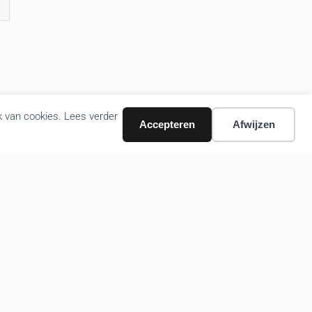
k van cookies. Lees verder
Accepteren
Afwijzen
Volg ons nieuws via email
Bevestigen