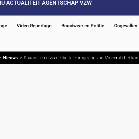
RU ACTUALITEIT AGENTSCHAP VZW
tage
Video Reportage
Brandweer en Politie
Ongevallen
Nieuws
Spaans leren via de digitale omgeving van Minecraft het kan b