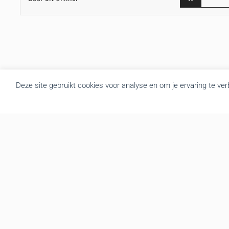
Deze site gebruikt cookies voor analyse en om je ervaring te ve
Over BRU
B.R.U. besloot zich om te vormen tot een actualiteitsagentschap
die nieuws brengt uit Vlaanderen en België. Door de goede
samenwerking met de overheidsdiensten brengen we elke dag
gratis het regionale nieuws. We leveren de foto’s, redactionele
teksten, audio en video interviews aan diverse mediakanalen. Tot
op vandaag hebben we een zeer druk bezochte website met
gemiddeld 139.000 bezoekers en meer dan 3.666.000 hits per
maand. We verzorgen op regelmatige basis een mailing en