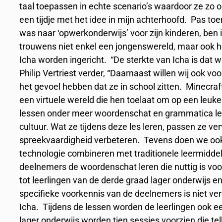
taal toepassen in echte scenario’s waardoor ze zo o
een tijdje met het idee in mijn achterhoofd. Pas t
was naar ‘opwerkonderwijs’ voor zijn kinderen, ben
trouwens niet enkel een jongenswereld, maar ook h
Icha worden ingericht. “De sterkte van Icha is dat 
Philip Vertriest verder, “Daarnaast willen wij ook 
het gevoel hebben dat ze in school zitten. Minecraft
een virtuele wereld die hen toelaat om op een leuke
lessen onder meer woordenschat en grammatica ler
cultuur. Wat ze tijdens deze les leren, passen ze v
spreekvaardigheid verbeteren. Tevens doen we ook 
technologie combineren met traditionele leermidde
deelnemers de woordenschat leren die nuttig is voor
tot leerlingen van de derde graad lager onderwijs e
specifieke voorkennis van de deelnemers is niet vere
Icha. Tijdens de lessen worden de leerlingen ook 
lager onderwijs worden tien sessies voorzien die te