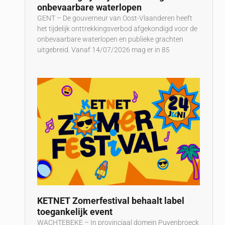
onbevaarbare waterlopen
GENT – De gouverneur van Oost-Vlaanderen heeft
het tijdelijk onttrekkingsverbod afgekondigd voor de
onbevaarbare waterlopen en publieke grachten
uitgebreid. Vanaf 14/07/2026 mag er in 85
KETNET Zomerfestival behaalt label
toegankelijk event
WACHTEBEKE – In provinciaal domein Puyenbroeck