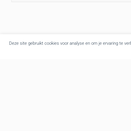
Deze site gebruikt cookies voor analyse en om je ervaring te ve
Over BRU
B.R.U. besloot zich om te vormen tot een actualiteitsagentschap
die nieuws brengt uit Vlaanderen en België. Door de goede
samenwerking met de overheidsdiensten brengen we elke dag
gratis het regionale nieuws. We leveren de foto’s, redactionele
teksten, audio en video interviews aan diverse mediakanalen. Tot
op vandaag hebben we een zeer druk bezochte website met
gemiddeld 139.000 bezoekers en meer dan 3.666.000 hits per
maand. We verzorgen op regelmatige basis een mailing en
berichten de recentste nieuwsfeiten onmiddellijk via onze website,
Twitter en Facebook