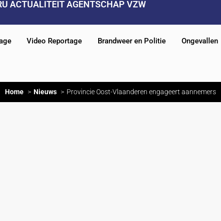
RU ACTUALITEIT AGENTSCHAP VZW
tage
Video Reportage
Brandweer en Politie
Ongevallen
Home
Nieuws
Provincie Oost-Vlaanderen engageert aannemers