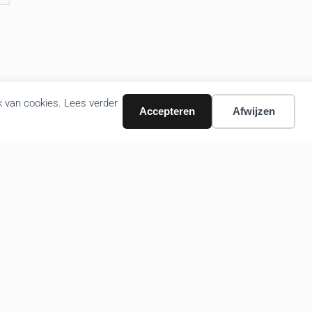
k van cookies. Lees verder
Accepteren
Afwijzen
Volg ons nieuws via email
Bevestigen