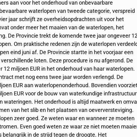
mers aan voor het onderhoud van onbevaarbare
nbevaarbare waterlopen van tweede categorie, verspreid
r jaar schrijft ze overheidsopdrachten uit voor het
vat onder meer het maaien van de waterlopen, het
ing. De Provincie trekt de komende twee jaar ongeveer 1
lopen. Om praktische redenen zijn de waterlopen verdeel
pen eind juni af. De Provincie startte in het voorjaar een
erschillende loten. Deze procedure is nu afgerond. De
r 12 miljoen EUR in het onderhoud van haar waterlopen.
ntract met nog eens twee jaar worden verlengd. De
miljoen EUR aan waterlopenonderhoud. Bovendien voorzie
miljoen EUR voor de bouw van waterkundige infrastructuur
en wateringen. Het onderhoud is altijd maatwerk en omva
men van het slib en het plaatsen van oeverversteviging.
lopen zeer goed. Ze weten waar en wanneer ze moeten
stromen. Even goed weten ze waar ze niet moeten maaie
 belangrijk in de strijd tegen de droogte. Het