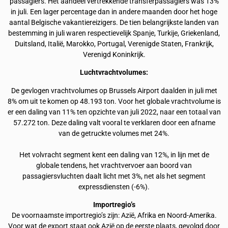
passagiers. Het aandeel vertrekkende transferpassagiers was 13%
in juli. Een lager percentage dan in andere maanden door het hoge
aantal Belgische vakantiereizigers. De tien belangrijkste landen van
bestemming in juli waren respectievelijk Spanje, Turkije, Griekenland,
Duitsland, Italië, Marokko, Portugal, Verenigde Staten, Frankrijk,
Verenigd Koninkrijk.
Luchtvrachtvolumes:
De gevlogen vrachtvolumes op Brussels Airport daalden in juli met
8% om uit te komen op 48.193 ton. Voor het globale vrachtvolume is
er een daling van 11% ten opzichte van juli 2022, naar een totaal van
57.272 ton. Deze daling valt vooral te verklaren door een afname
van de getruckte volumes met 24%.
Het volvracht segment kent een daling van 12%, in lijn met de
globale tendens, het vrachtvervoer aan boord van
passagiersvluchten daalt licht met 3%, net als het segment
expressdiensten (-6%).
Importregio’s
De voornaamste importregio’s zijn: Azië, Afrika en Noord-Amerika.
Voor wat de export staat ook Azië op de eerste plaats, gevolgd door