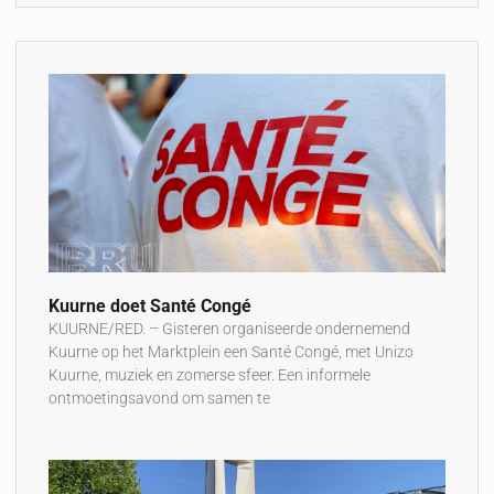
Kuurne doet Santé Congé
KUURNE/RED. – Gisteren organiseerde ondernemend
Kuurne op het Marktplein een Santé Congé, met Unizo
Kuurne, muziek en zomerse sfeer. Een informele
ontmoetingsavond om samen te