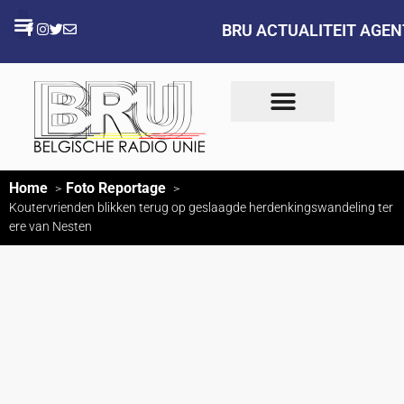
BRU ACTUALITEIT AGE
Home
Foto Reportage
Koutervrienden blikken terug op geslaagde herdenkingswandeling ter
ere van Nesten