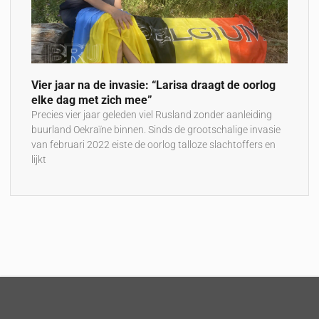
Vier jaar na de invasie: “Larisa draagt de oorlog
elke dag met zich mee”
Precies vier jaar geleden viel Rusland zonder aanleiding
buurland Oekraïne binnen. Sinds de grootschalige invasie
van februari 2022 eiste de oorlog talloze slachtoffers en
lijkt