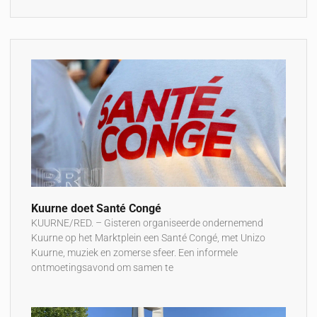
Kuurne doet Santé Congé
KUURNE/RED. – Gisteren organiseerde ondernemend
Kuurne op het Marktplein een Santé Congé, met Unizo
Kuurne, muziek en zomerse sfeer. Een informele
ontmoetingsavond om samen te