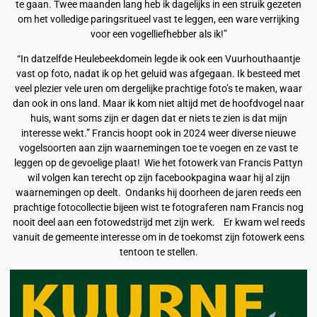
te gaan. Twee maanden lang heb ik dagelijks in een struik gezeten
om het volledige paringsritueel vast te leggen, een ware verrijking
voor een vogelliefhebber als ik!”
“In datzelfde Heulebeekdomein legde ik ook een Vuurhouthaantje
vast op foto, nadat ik op het geluid was afgegaan. Ik besteed met
veel plezier vele uren om dergelijke prachtige foto’s te maken, waar
dan ook in ons land. Maar ik kom niet altijd met de hoofdvogel naar
huis, want soms zijn er dagen dat er niets te zien is dat mijn
interesse wekt.” Francis hoopt ook in 2024 weer diverse nieuwe
vogelsoorten aan zijn waarnemingen toe te voegen en ze vast te
leggen op de gevoelige plaat! Wie het fotowerk van Francis Pattyn
wil volgen kan terecht op zijn facebookpagina waar hij al zijn
waarnemingen op deelt. Ondanks hij doorheen de jaren reeds een
prachtige fotocollectie bijeen wist te fotograferen nam Francis nog
nooit deel aan een fotowedstrijd met zijn werk. Er kwam wel reeds
vanuit de gemeente interesse om in de toekomst zijn fotowerk eens
tentoon te stellen.