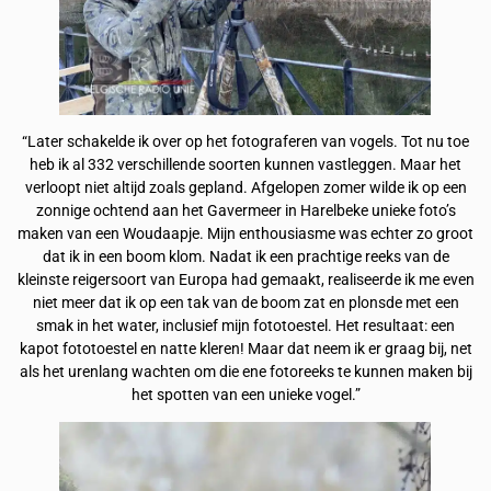
“Later schakelde ik over op het fotograferen van vogels. Tot nu toe
heb ik al 332 verschillende soorten kunnen vastleggen. Maar het
verloopt niet altijd zoals gepland. Afgelopen zomer wilde ik op een
zonnige ochtend aan het Gavermeer in Harelbeke unieke foto’s
maken van een Woudaapje. Mijn enthousiasme was echter zo groot
dat ik in een boom klom. Nadat ik een prachtige reeks van de
kleinste reigersoort van Europa had gemaakt, realiseerde ik me even
niet meer dat ik op een tak van de boom zat en plonsde met een
smak in het water, inclusief mijn fototoestel. Het resultaat: een
kapot fototoestel en natte kleren! Maar dat neem ik er graag bij, net
als het urenlang wachten om die ene fotoreeks te kunnen maken bij
het spotten van een unieke vogel.”