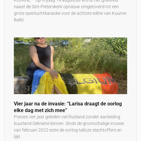
KUURNE – Op vrijdag 14 augustus wordt het grasveld
naast de Sint-Pieterskerk opnieuw omgetoverd tot een
grote openluchtkaraoke voor de achtste editie van Kuurne
Balkt.
Vier jaar na de invasie: “Larisa draagt de oorlog
elke dag met zich mee”
Precies vier jaar geleden viel Rusland zonder aanleiding
buurland Oekraïne binnen. Sinds de grootschalige invasie
van februari 2022 eiste de oorlog talloze slachtoffers en
lijkt