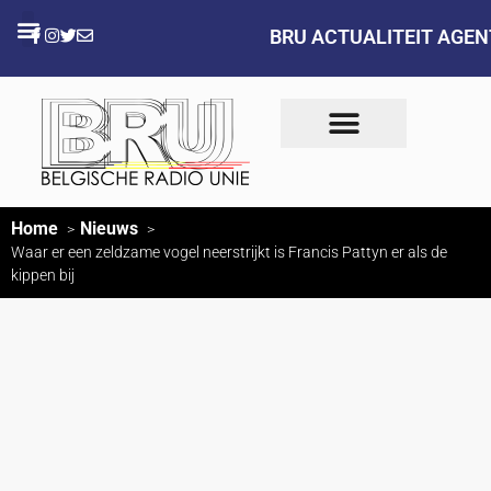
BRU ACTUALITEIT AGE
Home
Nieuws
Waar er een zeldzame vogel neerstrijkt is Francis Pattyn er als de
kippen bij