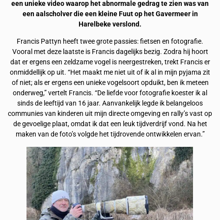
een unieke video waarop het abnormale gedrag te zien was van
een aalscholver die een kleine Fuut op het Gavermeer in
Harelbeke verslond.
Francis Pattyn heeft twee grote passies: fietsen en fotografie.
Vooral met deze laatste is Francis dagelijks bezig. Zodra hij hoort
dat er ergens een zeldzame vogel is neergestreken, trekt Francis er
onmiddellijk op uit. “Het maakt me niet uit of ik al in mijn pyjama zit
of niet; als er ergens een unieke vogelsoort opduikt, ben ik meteen
onderweg,” vertelt Francis. “De liefde voor fotografie koester ik al
sinds de leeftijd van 16 jaar. Aanvankelijk legde ik belangeloos
communies van kinderen uit mijn directe omgeving en rally’s vast op
de gevoelige plaat, omdat ik dat een leuk tijdverdrijf vond. Na het
maken van de foto’s volgde het tijdrovende ontwikkelen ervan.”