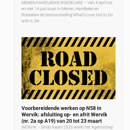
MENEN/HARELBEKE/ROESELARE – Van 4 april tot
en met 14 juni loopt in Menen, Harelbeke en
Roeselare de tentoonstelling What’s Love Got to Do
with It. De
Voorbereidende werken op N58 in
Wervik: afsluiting op- en afrit Wervik
(nr. 2a op A19) van 20 tot 23 maart
WERVIK – Sinds maart 2025 werkt het Agentschap