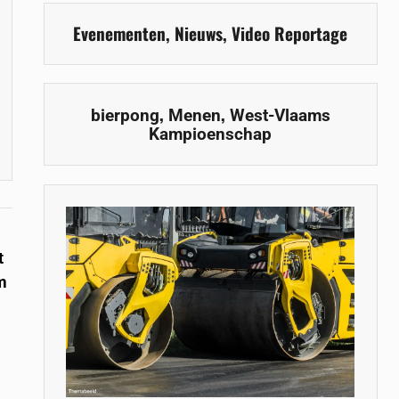
Evenementen
,
Nieuws
,
Video Reportage
,
,
bierpong
Menen
West-Vlaams
Kampioenschap
t
om