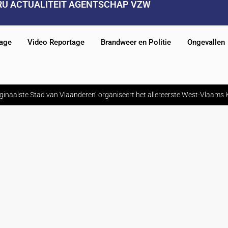
RU ACTUALITEIT AGENTSCHAP VZW
tage
Video Reportage
Brandweer en Politie
Ongevallen
ginaalste Stad van Vlaanderen’ organiseert het allereerste West-Vlaam