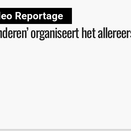
deo Reportage
nderen’ organiseert het allere