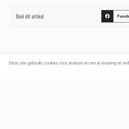
Deel dit artikel
Face
Deze site gebruikt cookies voor analyse en om je ervaring te ve
Over BRU
B.R.U. besloot zich om te vormen tot een actualiteitsagentschap
die nieuws brengt uit Vlaanderen en België. Door de goede
samenwerking met de overheidsdiensten brengen we elke dag
gratis het regionale nieuws. We leveren de foto’s, redactionele
teksten, audio en video interviews aan diverse mediakanalen. Tot