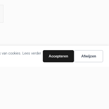
k van cookies. Lees verder
Accepteren
Afwijzen
Volg ons nieuws via email
Bevestigen