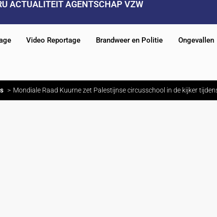
RU ACTUALITEIT AGENTSCHAP VZW
tage
Video Reportage
Brandweer en Politie
Ongevallen
s
Mondiale Raad Kuurne zet Palestijnse circusschool in de kijker tijde