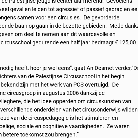
p de Palestijnse jeugd is echter alarmerend! Gevoelens
 veel gevallen leiden tot agressief of passief gedrag en e
ongens samen voor een circusles. De gevorderde
er de baan op gaan in de bezette gebieden. Mede dankz
 geven om deel te nemen aan dit waardevolle en
 circusschool gedurende een half jaar bedraagt € 125,00
a nodig heeft, hoor je wel eens”, gaat An Desmet verder,”D
ters van de Palestijnse Circusschool in het begin
 bekend zijn met het werk van PCS overtuigd. De
eine circusgroep in augustus 2006 dankzij de
lieghere, die het idee opperden om circuskunsten van
e verschillende onderdelen van het circusonderwijs wilden
ud van de circuspedagogie is het stimuleren en
voelige, sociale en cognitieve vaardigheden. Ze waren
en betere toekomst zou brengen.”