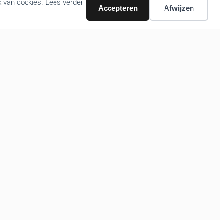
k van cookies. Lees verder
Accepteren
Afwijzen
Volg ons nieuws via email
Bevestigen