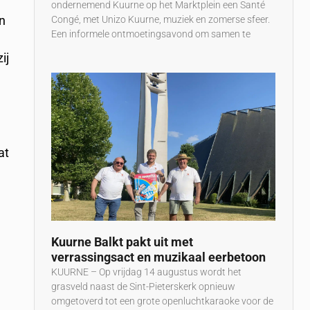
ondernemend Kuurne op het Marktplein een Santé
en
Congé, met Unizo Kuurne, muziek en zomerse sfeer.
Een informele ontmoetingsavond om samen te
ij
.
at
Kuurne Balkt pakt uit met
verrassingsact en muzikaal eerbetoon
KUURNE – Op vrijdag 14 augustus wordt het
grasveld naast de Sint-Pieterskerk opnieuw
omgetoverd tot een grote openluchtkaraoke voor de