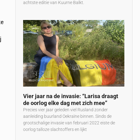
achtste editie van Kuurne Balkt.
te
j
Vier jaar na de invasie: “Larisa draagt
de oorlog elke dag met zich mee”
Precies vier jaar geleden viel Rusland zonder
aanleiding buurland Oekraïne binnen. Sinds de
grootschalige invasie van februari 2022 eiste de
oorlog talloze slachtoffers en lijkt