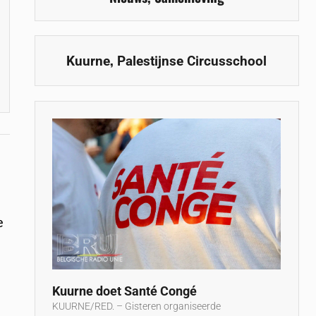
,
Kuurne
Palestijnse Circusschool
e
Kuurne doet Santé Congé
KUURNE/RED. – Gisteren organiseerde