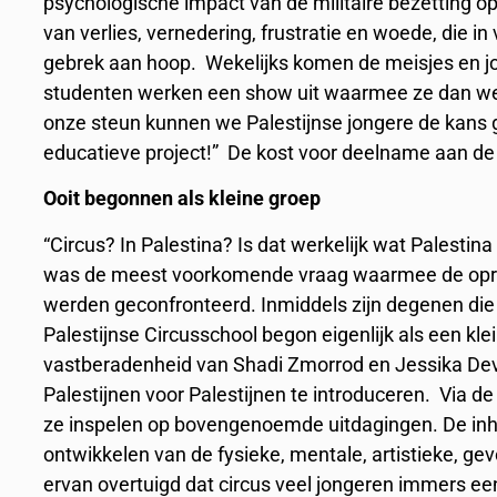
psychologische impact van de militaire bezetting o
van verlies, vernedering, frustratie en woede, die in
gebrek aan hoop. Wekelijks komen de meisjes en j
studenten werken een show uit waarmee ze dan we
onze steun kunnen we Palestijnse jongere de kans
educatieve project!” De kost voor deelname aan de
Ooit begonnen als kleine groep
“Circus? In Palestina? Is dat werkelijk wat Palestin
was de meest voorkomende vraag waarmee de oprich
werden geconfronteerd. Inmiddels zijn degenen die
Palestijnse Circusschool begon eigenlijk als een kl
vastberadenheid van Shadi Zmorrod en Jessika Dev
Palestijnen voor Palestijnen te introduceren. Via d
ze inspelen op bovengenoemde uitdagingen. De inho
ontwikkelen van de fysieke, mentale, artistieke, ge
ervan overtuigd dat circus veel jongeren immers e