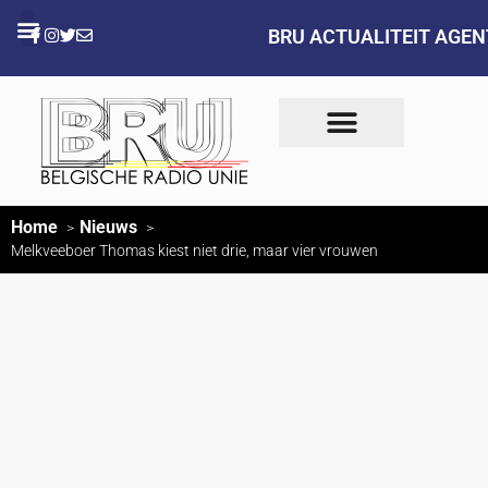
BRU ACTUALITEIT AGE
Home
Nieuws
Melkveeboer Thomas kiest niet drie, maar vier vrouwen