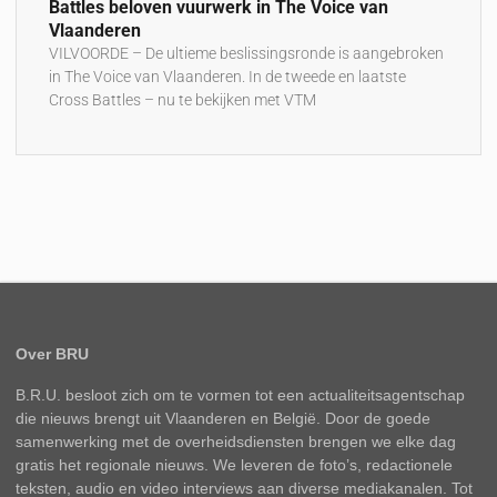
Battles beloven vuurwerk in The Voice van
Vlaanderen
VILVOORDE – De ultieme beslissingsronde is aangebroken
in The Voice van Vlaanderen. In de tweede en laatste
Cross Battles – nu te bekijken met VTM
Over BRU
B.R.U. besloot zich om te vormen tot een actualiteitsagentschap
die nieuws brengt uit Vlaanderen en België. Door de goede
samenwerking met de overheidsdiensten brengen we elke dag
gratis het regionale nieuws. We leveren de foto’s, redactionele
teksten, audio en video interviews aan diverse mediakanalen. Tot