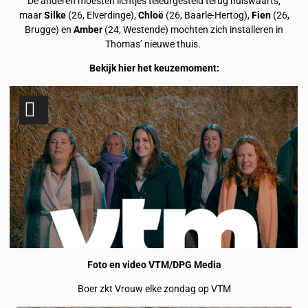
De anderen moesten lichtjes teleurgesteld terug huiswaarts,
maar
Silke
(26, Elverdinge),
Chloë
(26, Baarle-Hertog),
Fien
(26,
Brugge) en
Amber
(24, Westende) mochten zich installeren in
Thomas’ nieuwe thuis.
Bekijk hier het keuzemoment:
Foto en video VTM/DPG Media
Boer zkt Vrouw elke zondag op VTM