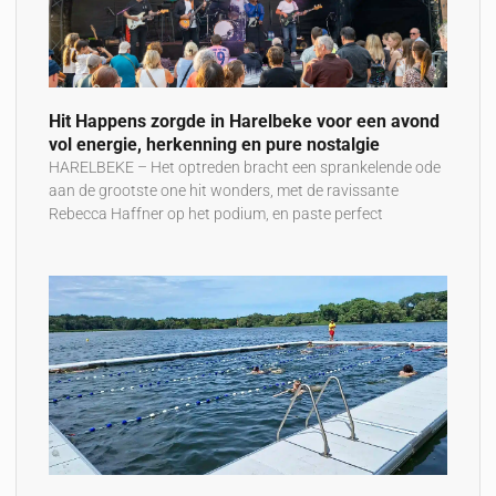
Hit Happens zorgde in Harelbeke voor een avond
vol energie, herkenning en pure nostalgie
HARELBEKE – Het optreden bracht een sprankelende ode
aan de grootste one hit wonders, met de ravissante
Rebecca Haffner op het podium, en paste perfect