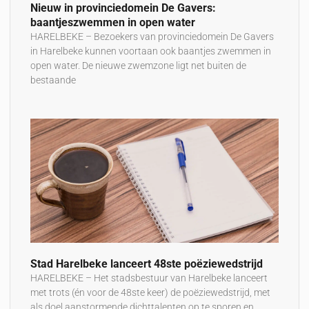
Nieuw in provinciedomein De Gavers:
baantjeszwemmen in open water
HARELBEKE – Bezoekers van provinciedomein De Gavers
in Harelbeke kunnen voortaan ook baantjes zwemmen in
open water. De nieuwe zwemzone ligt net buiten de
bestaande
Stad Harelbeke lanceert 48ste poëziewedstrijd
HARELBEKE – Het stadsbestuur van Harelbeke lanceert
met trots (én voor de 48ste keer) de poëziewedstrijd, met
als doel aanstormende dichttalenten op te sporen en