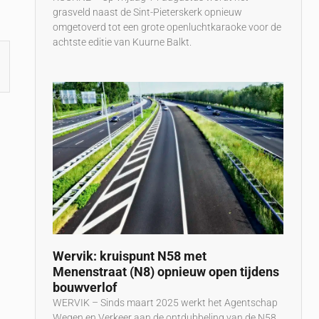
grasveld naast de Sint-Pieterskerk opnieuw
omgetoverd tot een grote openluchtkaraoke voor de
achtste editie van Kuurne Balkt.
Wervik: kruispunt N58 met
Menenstraat (N8) opnieuw open tijdens
bouwverlof
WERVIK – Sinds maart 2025 werkt het Agentschap
Wegen en Verkeer aan de ontdubbeling van de N58