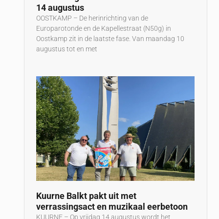
14 augustus
OOSTKAMP – De herinrichting van de
Europarotonde en de Kapellestraat (N50g) in
Oostkamp zit in de laatste fase. Van maandag 10
augustus tot en met
Kuurne Balkt pakt uit met
verrassingsact en muzikaal eerbetoon
KUURNE – Op vrijdag 14 augustus wordt het