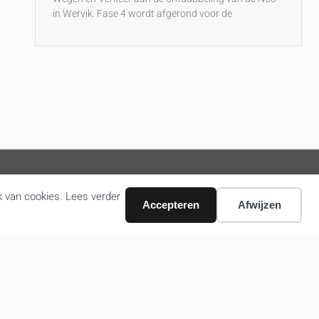
in Wervik. Fase 4 wordt afgerond voor de
k van cookies. Lees verder
Accepteren
Afwijzen
Volg ons nieuws via email
Bevestigen