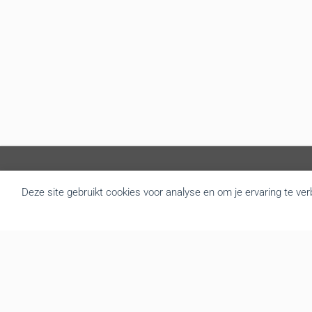
Deze site gebruikt cookies voor analyse en om je ervaring te ve
Over BRU
B.R.U. besloot zich om te vormen tot een actualiteitsagentschap
die nieuws brengt uit Vlaanderen en België. Door de goede
samenwerking met de overheidsdiensten brengen we elke dag
gratis het regionale nieuws. We leveren de foto’s, redactionele
teksten, audio en video interviews aan diverse mediakanalen. Tot
op vandaag hebben we een zeer druk bezochte website met