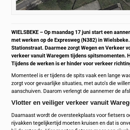
WIELSBEKE – Op maandag 17 juni start een aanne
met werken op de Expresweg (N382) in Wielsbeke. 
Stationstraat. Daarmee zorgt Wegen en Verkeer voo
verkeer vanuit Waregem tijdens spitsmomenten. Het
Tijdens de werken is er hinder voor verkeer richti
Momenteel is er tijdens de spits vaak een lange wa
zorgt voor gevaarlijke situaties, met auto’s die wil
aanschuiven. Daarom verlengt de aannemer de afsla
Vlotter en veiliger verkeer vanuit Ware
Daarnaast wordt de oversteekplaats voor fietsers oo
rijvakken tegelijkertijd moeten kruisen en dat is on