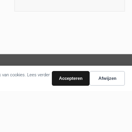
k van cookies. Lees verder
Accepteren
Afwijzen
Volg ons nieuws via email
Bevestigen