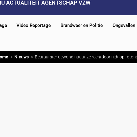
RU ACTUALITEIT AGENTSCHAP VZW
tage
Video Reportage
Brandweer en Politie
Ongevallen
ome
Nieuws
Bestuurster gewond nadat ze rechtdoor rijdt op roton