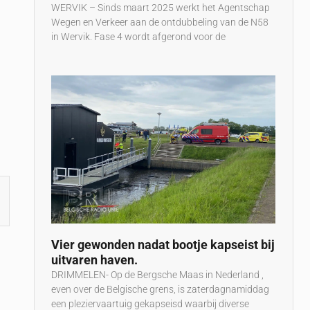
WERVIK – Sinds maart 2025 werkt het Agentschap
Wegen en Verkeer aan de ontdubbeling van de N58
in Wervik. Fase 4 wordt afgerond voor de
Vier gewonden nadat bootje kapseist bij
uitvaren haven.
DRIMMELEN- Op de Bergsche Maas in Nederland ,
even over de Belgische grens, is zaterdagnamiddag
een pleziervaartuig gekapseisd waarbij diverse