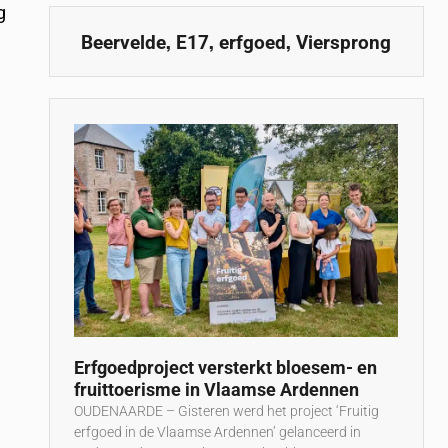
g
,
,
,
Beervelde
E17
erfgoed
Viersprong
Erfgoedproject versterkt bloesem- en
j
fruittoerisme in Vlaamse Ardennen
OUDENAARDE – Gisteren werd het project ‘Fruitig
erfgoed in de Vlaamse Ardennen’ gelanceerd in