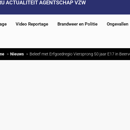
RU ACTUALITEIT AGENTSCHAP VZW
tage
Video Reportage
Brandweer en Politie
Ongevallen
me
Nieuws
Beleef met Erfgoedregio Viersprong 50 jaar E17 in Beerv