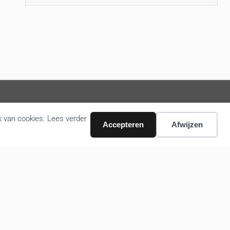
k van cookies. Lees verder
Volg ons nieuws via email
Accepteren
Afwijzen
Bevestigen