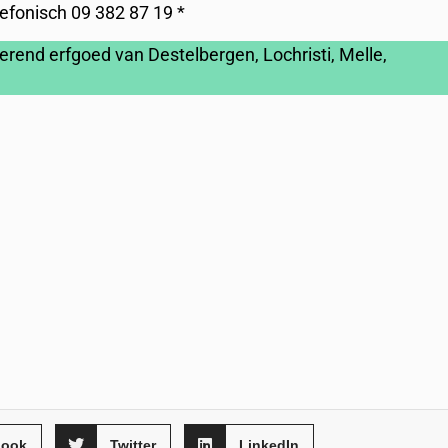
lefonisch 09 382 87 19 *
erend erfgoed van Destelbergen, Lochristi, Melle,
book
Twitter
LinkedIn