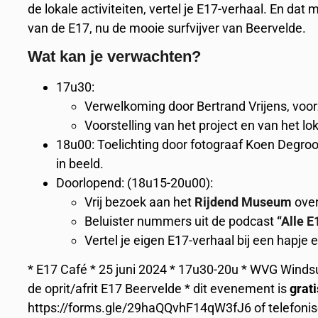
de lokale activiteiten, vertel je E17-verhaal. En da
van de E17, nu de mooie surfvijver van Beervelde.
Wat kan je verwachten?
17u30:
Verwelkoming door Bertrand Vrijens, voor
Voorstelling van het project en van het 
18u00: Toelichting door fotograaf Koen Degro
in beeld.
Doorlopend: (18u15-20u00):
Vrij bezoek aan het
Rijdend Museum
over
Beluister nummers uit de podcast
“Alle E
Vertel je eigen E17-verhaal bij een hapje 
* E17 Café * 25 juni 2024 * 17u30-20u * WVG Windsur
de oprit/afrit E17 Beervelde * dit evenement is
grati
https://forms.gle/29haQQvhF14qW3fJ6 of telefonis