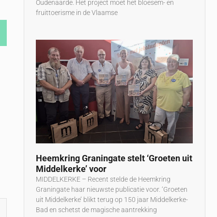
Oudenaarde. Het project moet het bloesem- en
fruittoerisme in de Vlaamse
Heemkring Graningate stelt ‘Groeten uit
Middelkerke’ voor
MIDDELKERKE – Recent stelde de Heemkring
Graningate haar nieuwste publicatie voor. ‘Groeten
uit Middelkerke’ blikt terug op 150 jaar Middelkerke-
Bad en schetst de magische aantrekking