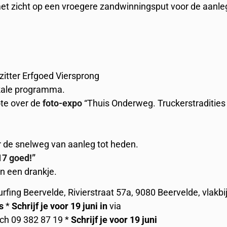
t met zicht op een vroegere zandwinningsput voor de aanle
zitter Erfgoed Viersprong
lokale programma.
ote over de
foto-expo
“Thuis Onderweg. Truckerstradities
 de snelweg van aanleg tot heden.
17 goed!”
en een drankje.
fing Beervelde, Rivierstraat 57a, 9080 Beervelde, vlakbi
s
*
Schrijf je voor 19 juni in
via
ch 09 382 87 19 *
Schrijf je voor 19 juni