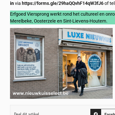
in
via
https://forms.gle/29haQQvhF14qW3fJ6
of te
Erfgoed Viersprong werkt rond het cultureel en onro
Merelbeke, Oosterzele en Sint-Lievens-Houtem.
Deel dit artikel
Face