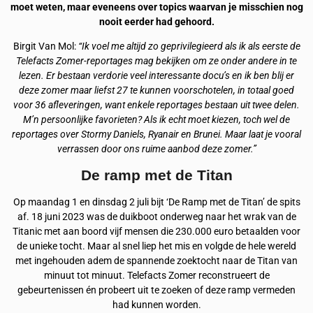
moet weten, maar eveneens over topics waarvan je misschien nog
nooit eerder had gehoord.
Birgit Van Mol:
“Ik voel me altijd zo geprivilegieerd als ik als eerste de
Telefacts Zomer-reportages mag bekijken om ze onder andere in te
lezen. Er bestaan verdorie veel interessante docu’s en ik ben blij er
deze zomer maar liefst 27 te kunnen voorschotelen, in totaal goed
voor 36 afleveringen, want enkele reportages bestaan uit twee delen.
M’n persoonlijke favorieten? Als ik echt moet kiezen, toch wel de
reportages over Stormy Daniels, Ryanair en Brunei. Maar laat je vooral
verrassen door ons ruime aanbod deze zomer.”
De ramp met de Titan
Op maandag 1 en dinsdag 2 juli bijt ‘De Ramp met de Titan’ de spits
af. 18 juni 2023 was de duikboot onderweg naar het wrak van de
Titanic met aan boord vijf mensen die 230.000 euro betaalden voor
de unieke tocht. Maar al snel liep het mis en volgde de hele wereld
met ingehouden adem de spannende zoektocht naar de Titan van
minuut tot minuut. Telefacts Zomer reconstrueert de
gebeurtenissen én probeert uit te zoeken of deze ramp vermeden
had kunnen worden.