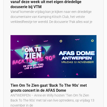
vanaf deze week uit met eigen driedelige
docuserie bij VTM
Vanaf komende vrijdag kan je kijken naar een driedelige
documentaire van Kamping Kitsch Club, het vetste
verkleedfeestje ter wereld. De docuserie ‘Pak alles wat je
Tien Om Te Zien gaat ‘Back To The 90s’ met
groots concert in de AFAS Dome
ANTWERPEN – Anne en Willy hosten ‘Tien Om Te Zien
Back To The 90s’ met tal van live optredens, op vrijdag 13
november in de