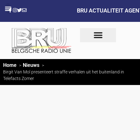
BRU ACTUALITEIT AGE
Home
Nieuws
Birgit Van Mol presenteert straffe verhalen uit het buitenland in
Telefacts Zomer