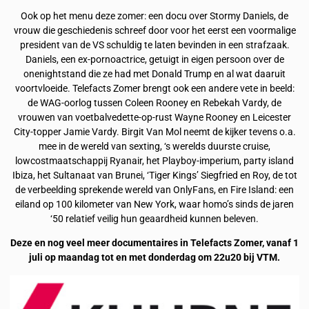
Ook op het menu deze zomer: een docu over Stormy Daniels, de
vrouw die geschiedenis schreef door voor het eerst een voormalige
president van de VS schuldig te laten bevinden in een strafzaak.
Daniels, een ex-pornoactrice, getuigt in eigen persoon over de
onenightstand die ze had met Donald Trump en al wat daaruit
voortvloeide. Telefacts Zomer brengt ook een andere vete in beeld:
de WAG-oorlog tussen Coleen Rooney en Rebekah Vardy, de
vrouwen van voetbalvedette-op-rust Wayne Rooney en Leicester
City-topper Jamie Vardy. Birgit Van Mol neemt de kijker tevens o.a.
mee in de wereld van sexting, ‘s werelds duurste cruise,
lowcostmaatschappij Ryanair, het Playboy-imperium, party island
Ibiza, het Sultanaat van Brunei, ‘Tiger Kings’ Siegfried en Roy, de tot
de verbeelding sprekende wereld van OnlyFans, en Fire Island: een
eiland op 100 kilometer van New York, waar homo’s sinds de jaren
‘50 relatief veilig hun geaardheid kunnen beleven.
Deze en nog veel meer documentaires in Telefacts Zomer, vanaf 1
juli op maandag tot en met donderdag om 22u20 bij VTM.