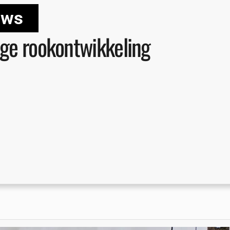
uws
ige rookontwikkeling