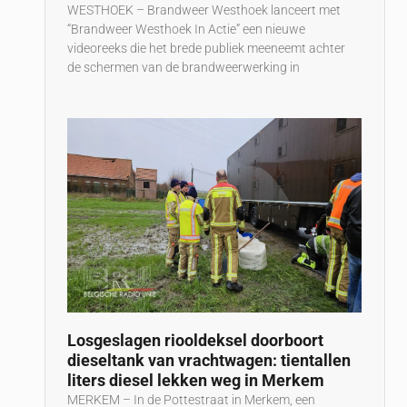
WESTHOEK – Brandweer Westhoek lanceert met
“Brandweer Westhoek In Actie” een nieuwe
videoreeks die het brede publiek meeneemt achter
de schermen van de brandweerwerking in
Losgeslagen riooldeksel doorboort
dieseltank van vrachtwagen: tientallen
liters diesel lekken weg in Merkem
MERKEM – In de Pottestraat in Merkem, een