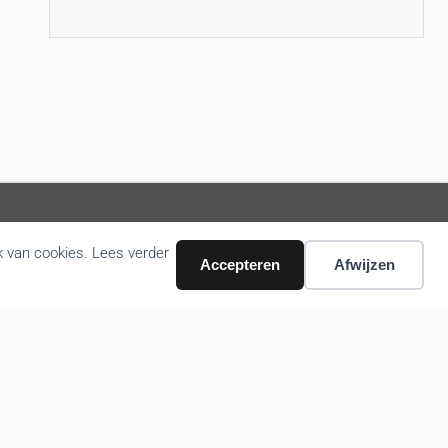
k van cookies. Lees verder
Accepteren
Afwijzen
Volg ons nieuws via email
Bevestigen