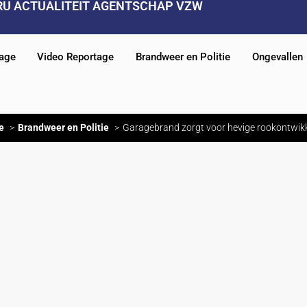
RU ACTUALITEIT AGENTSCHAP VZW
tage
Video Reportage
Brandweer en Politie
Ongevallen
e
Brandweer en Politie
Garagebrand zorgt voor hevige rookontwikk