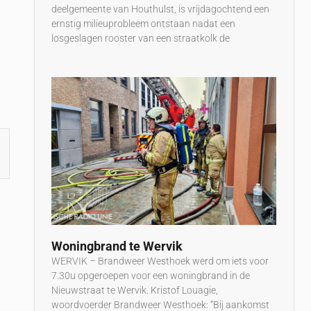
deelgemeente van Houthulst, is vrijdagochtend een
ernstig milieuprobleem ontstaan nadat een
losgeslagen rooster van een straatkolk de
Woningbrand te Wervik
WERVIK – Brandweer Westhoek werd om iets voor
7.30u opgeroepen voor een woningbrand in de
Nieuwstraat te Wervik. Kristof Louagie,
woordvoerder Brandweer Westhoek: “Bij aankomst