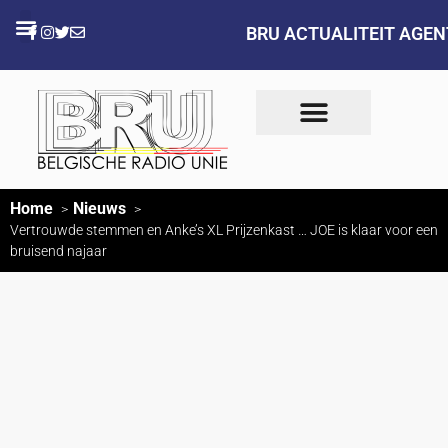
BRU ACTUALITEIT AGE
Home
Nieuws
Vertrouwde stemmen en Anke’s XL Prijzenkast … JOE is klaar voor een
bruisend najaar