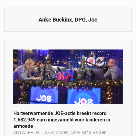
,
,
Anke Buckinx
DPG
Joe
Hartverwarmende JOE-actie breekt record
1.682.949 euro ingezameld voor kinderen in
armoede
ANTWERPEN – JOE-dj’s Sven, Anke, Raf & Rani en