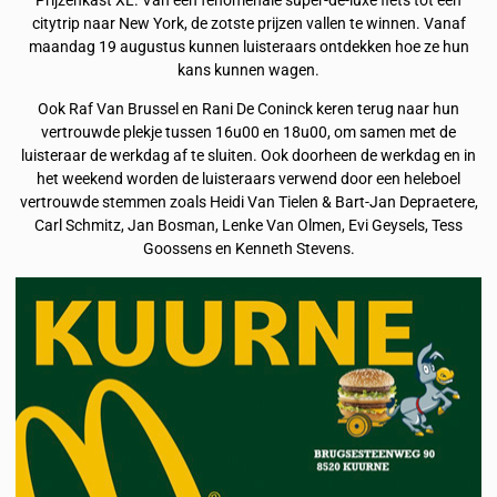
Prijzenkast XL. Van een fenomenale super-de-luxe fiets tot een
citytrip naar New York, de zotste prijzen vallen te winnen. Vanaf
maandag 19 augustus kunnen luisteraars ontdekken hoe ze hun
kans kunnen wagen.
Ook Raf Van Brussel en Rani De Coninck keren terug naar hun
vertrouwde plekje tussen 16u00 en 18u00, om samen met de
luisteraar de werkdag af te sluiten. Ook doorheen de werkdag en in
het weekend worden de luisteraars verwend door een heleboel
vertrouwde stemmen zoals Heidi Van Tielen & Bart-Jan Depraetere,
Carl Schmitz, Jan Bosman, Lenke Van Olmen, Evi Geysels, Tess
Goossens en Kenneth Stevens.