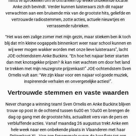
hints te sprokkelen om te ontrafelen op welke onbekende locatie
Anke zich bevindt. Verder kunnen luisteraars zich dit najaar
verwachten aan een bruisende mix van de grootste hits, geliefde en
vertrouwde radiostemmen, zotte acties, actuele nieuwtjes en
verrassende rubrieken.
“Het was een zalige zomer met mijn gezin, maar stiekem ben ik toch
blij dat m’n kleine oogappels binnenkort weer naar school kunnen en
wij weer mogen wakker worden met onze lieve luisteraars”, lacht
JOE-ochtendstem Anke Buckinx. “En hoe het najaar beter starten
dan met knotsgekke prijzen? Ik kan niet wachten om door het land
te trekken met mijn reuzegrote prijzenkast!” JOE-ochtendstem Sven
Ornelis vult aan: “We zijn klaar voor een najaar vol goede muziek,
inspirerende verhalen en onvergetelijke acties!”.
Vertrouwde stemmen en vaste waarden
Never change a winning team! Sven Ornelis en Anke Buckinx blijven
trouw op post in de ochtend tussen 6u00 en 10u00 en brengen de
dag op gang met de grootste hits, actualiteit vers van de pers en
verbluffende acties. Vanaf maandag 26 augustus trekt Anke een
hele week naar een onbekende plaats in Vlaanderen met haar