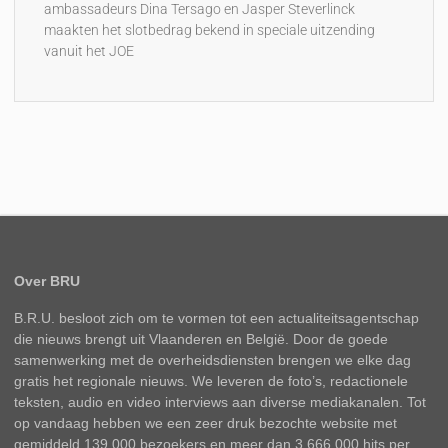
ambassadeurs Dina Tersago en Jasper Steverlinck
maakten het slotbedrag bekend in speciale uitzending
vanuit het JOE
Over BRU
B.R.U. besloot zich om te vormen tot een actualiteitsagentschap
die nieuws brengt uit Vlaanderen en België. Door de goede
samenwerking met de overheidsdiensten brengen we elke dag
gratis het regionale nieuws. We leveren de foto’s, redactionele
teksten, audio en video interviews aan diverse mediakanalen. Tot
op vandaag hebben we een zeer druk bezochte website met
gemiddeld 139.000 bezoekers en meer dan 3.666.000 hits per