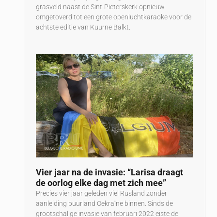
grasveld naast de Sint-Pieterskerk opnieuw
omgetoverd tot een grote openluchtkaraoke voor de
achtste editie van Kuurne Balkt.
Vier jaar na de invasie: “Larisa draagt
de oorlog elke dag met zich mee”
Precies vier jaar geleden viel Rusland zonder
aanleiding buurland Oekraïne binnen. Sinds de
grootschalige invasie van februari 2022 eiste de