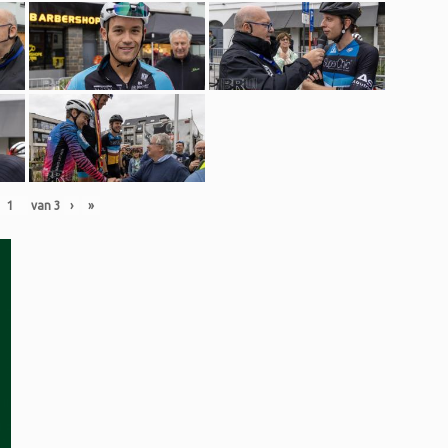
van
3
›
»