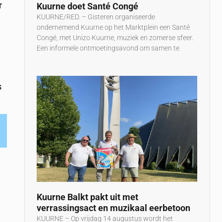
r
Kuurne doet Santé Congé
KUURNE/RED. – Gisteren organiseerde
ondernemend Kuurne op het Marktplein een Santé
Congé, met Unizo Kuurne, muziek en zomerse sfeer.
Een informele ontmoetingsavond om samen te
s
Kuurne Balkt pakt uit met
verrassingsact en muzikaal eerbetoon
KUURNE – Op vrijdag 14 augustus wordt het