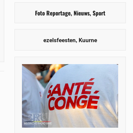
Foto Reportage
,
Nieuws
,
Sport
,
ezelsfeesten
Kuurne