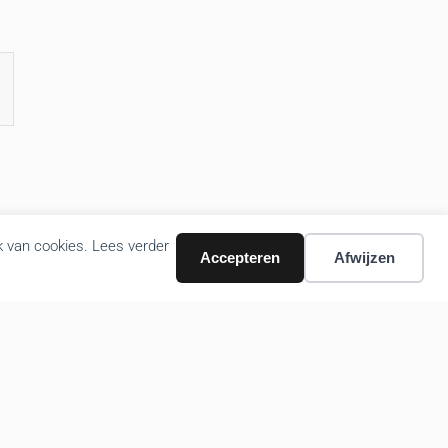
k van cookies. Lees verder
Accepteren
Afwijzen
Volg ons nieuws via email
Bevestigen