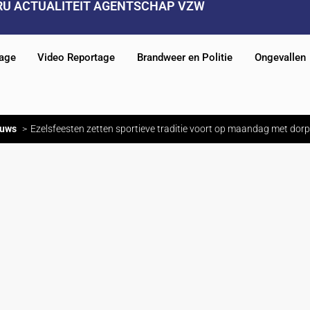
RU ACTUALITEIT AGENTSCHAP VZW
tage
Video Reportage
Brandweer en Politie
Ongevallen
euws
Ezelsfeesten zetten sportieve traditie voort op maandag met dorp