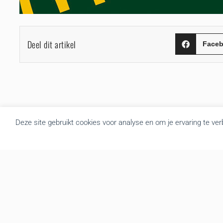
Deel dit artikel
Face
Deze site gebruikt cookies voor analyse en om je ervaring te ve
Over BRU
B.R.U. besloot zich om te vormen tot een actualiteitsagentschap
die nieuws brengt uit Vlaanderen en België. Door de goede
samenwerking met de overheidsdiensten brengen we elke dag
gratis het regionale nieuws. We leveren de foto’s, redactionele